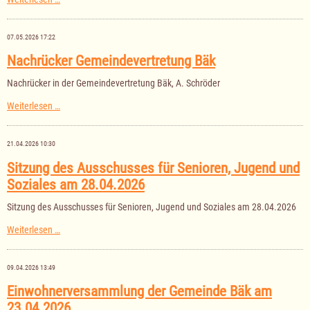
der
Gemeindevertretung
Bäk
07.05.2026 17:22
am
04.06.2026
Nachrücker Gemeindevertretung Bäk
Nachrücker in der Gemeindevertretung Bäk, A. Schröder
Nachrücker
Weiterlesen …
Gemeindevertretung
Bäk
21.04.2026 10:30
Sitzung des Ausschusses für Senioren, Jugend und
Soziales am 28.04.2026
Sitzung des Ausschusses für Senioren, Jugend und Soziales am 28.04.2026
Sitzung
Weiterlesen …
des
Ausschusses
für
09.04.2026 13:49
Senioren,
Jugend
Einwohnerversammlung der Gemeinde Bäk am
und
23.04.2026
Soziales