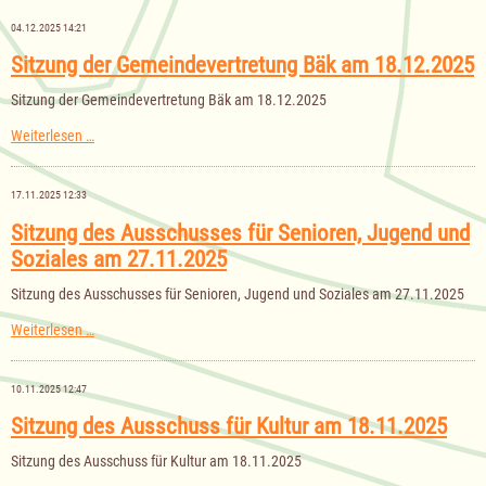
Gemeinde
Bäk
04.12.2025 14:21
für
das
Sitzung der Gemeindevertretung Bäk am 18.12.2025
Haushaltsjahr
2026
Sitzung der Gemeindevertretung Bäk am 18.12.2025
Sitzung
Weiterlesen …
der
Gemeindevertretung
Bäk
17.11.2025 12:33
am
18.12.2025
Sitzung des Ausschusses für Senioren, Jugend und
Soziales am 27.11.2025
Sitzung des Ausschusses für Senioren, Jugend und Soziales am 27.11.2025
Sitzung
Weiterlesen …
des
Ausschusses
für
10.11.2025 12:47
Senioren,
Jugend
Sitzung des Ausschuss für Kultur am 18.11.2025
und
Soziales
Sitzung des Ausschuss für Kultur am 18.11.2025
am
27.11.2025