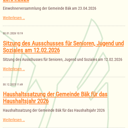
am
28.04.2026
Einwohnerversammlung der Gemeinde Bäk am 23.04.2026
Einwohnerversammlung
Weiterlesen …
der
Gemeinde
Bäk
30.01.2026 10:19
am
23.04.2026
Sitzung des Ausschusses für Senioren, Jugend und
Soziales am 12.02.2026
Sitzung des Ausschusses für Senioren, Jugend und Soziales am 12.02.2026
Sitzung
Weiterlesen …
des
Ausschusses
für
30.12.2025 11:49
Senioren,
Jugend
Haushaltssatzung der Gemeinde Bäk für das
und
Haushaltsjahr 2026
Soziales
am
12.02.2026
Haushaltssatzung der Gemeinde Bäk für das Haushaltsjahr 2026
Haushaltssatzung
Weiterlesen …
der