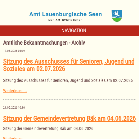
NAVIGATION
Amtliche Bekanntmachungen - Archiv
17.06.2026 08:49
Sitzung des Ausschusses für Senioren, Jugend und
Soziales am 02.07.2026
Sitzung des Ausschusses für Senioren, Jugend und Soziales am 02.07.2026
Sitzung
Weiterlesen …
des
Ausschusses
für
21.05.2026 10:16
Senioren,
Jugend
Sitzung der Gemeindevertretung Bäk am 04.06.2026
und
Soziales
Sitzung der Gemeindevertretung Bäk am 04.06.2026
am
02.07.2026
Sitzung
Weiterlesen …