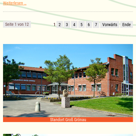
Sitzung
Weiterlesen …
des
Ausschuss
für
Kultur
Seite 1 von 12
1
2
3
4
5
6
7
Vorwärts
Ende
am
18.11.2025
Standort Groß Grönau