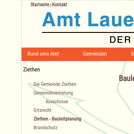
Startseite
Kontakt
|
Navigation
Rund ums Amt
Gemeinden
S
überspringen
Ziethen
Baul
Navigation
Die Gemeinde Ziethen
überspringen
Gemeindevertretung
Ausschüsse
Ortsrecht
Ziethen - Bauleitplanung
Brandschutz