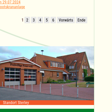
m 29.07.2024
Bootskrananlage
1
2
3
4
5
6
Vorwärts
Ende
Standort Sterley