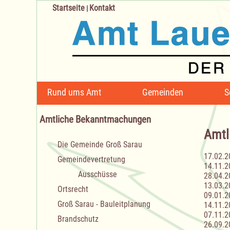
Startseite
Kontakt
|
Navigation
Rund ums Amt
Gemeinden
S
überspringen
Amtliche Bekanntmachungen
Amtl
Navigation
Die Gemeinde Groß Sarau
überspringen
17.02.2
Gemeindevertretung
14.11.2
Ausschüsse
28.04.2
13.03.2
Ortsrecht
09.01.2
Groß Sarau - Bauleitplanung
14.11.2
07.11.2
Brandschutz
26.09.2