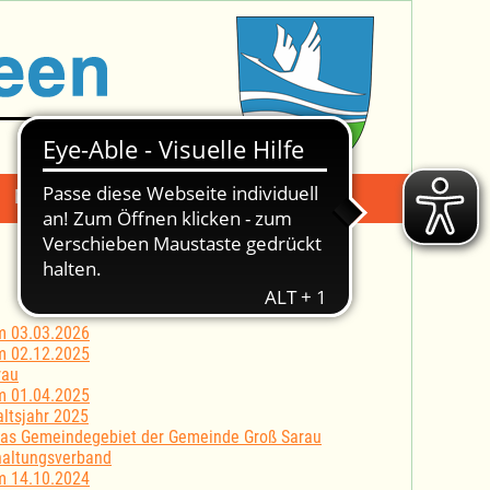
Mängelmeldung
Suche -
m 03.03.2026
m 02.12.2025
rau
m 01.04.2025
ltsjahr 2025
 das Gemeindegebiet der Gemeinde Groß Sarau
haltungsverband
m 14.10.2024