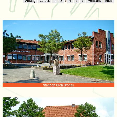
Anfang
Zurück
1
2
3
4
5
6
Vorwärts
Ende
Standort Groß Grönau