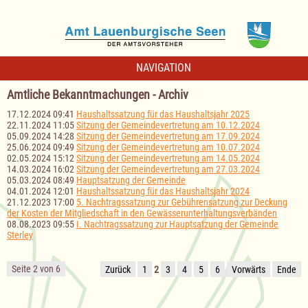
NAVIGATION
Amtliche Bekanntmachungen - Archiv
17.12.2024 09:41
Haushaltssatzung für das Haushaltsjahr 2025
22.11.2024 11:05
Sitzung der Gemeindevertretung am 10.12.2024
05.09.2024 14:28
Sitzung der Gemeindevertretung am 17.09.2024
25.06.2024 09:49
Sitzung der Gemeindevertretung am 10.07.2024
02.05.2024 15:12
Sitzung der Gemeindevertretung am 14.05.2024
14.03.2024 16:02
Sitzung der Gemeindevertretung am 27.03.2024
05.03.2024 08:49
Hauptsatzung der Gemeinde
04.01.2024 12:01
Haushaltssatzung für das Haushaltsjahr 2024
21.12.2023 17:00
5. Nachtragssatzung zur Gebührensatzung zur Deckung
der Kosten der Mitgliedschaft in den Gewässerunterhaltungsverbänden
08.08.2023 09:55
I. Nachtragssatzung zur Hauptsatzung der Gemeinde
Sterley
Seite 2 von 6
Zurück
1
2
3
4
5
6
Vorwärts
Ende