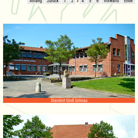
Anfang
Zurück
1
2
3
4
5
6
Vorwärts
Ende
Standort Groß Grönau