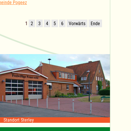
meinde Pogeez
1
2
3
4
5
6
Vorwärts
Ende
Standort Sterley