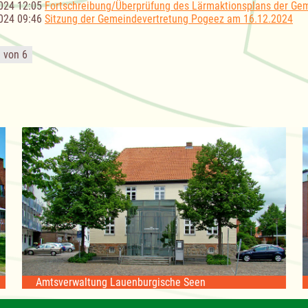
024 12:05
Fortschreibung/Überprüfung des Lärmaktionsplans der Ge
024 09:46
Sitzung der Gemeindevertretung Pogeez am 16.12.2024
1 von 6
Amtsverwaltung Lauenburgische Seen