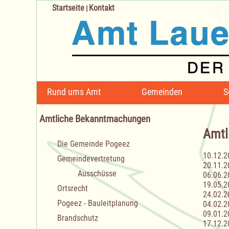
Startseite
Kontakt
|
Navigation
Rund ums Amt
Gemeinden
S
überspringen
Amtliche Bekanntmachungen
Amtl
Navigation
Die Gemeinde Pogeez
überspringen
10.12.2
Gemeindevertretung
20.11.2
Ausschüsse
06.06.2
19.05.2
Ortsrecht
24.02.2
Pogeez - Bauleitplanung
04.02.2
09.01.2
Brandschutz
17.12.2