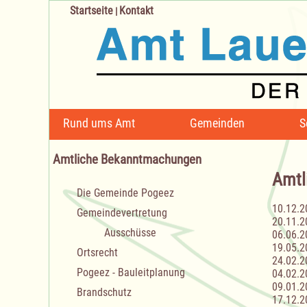
Startseite
Kontakt
|
Navigation
Rund ums Amt
Gemeinden
S
überspringen
Amtliche Bekanntmachungen
Amtl
Navigation
Die Gemeinde Pogeez
überspringen
10.12.2
Gemeindevertretung
20.11.2
Ausschüsse
06.06.2
19.05.2
Ortsrecht
24.02.2
Pogeez - Bauleitplanung
04.02.2
09.01.2
Brandschutz
17.12.2