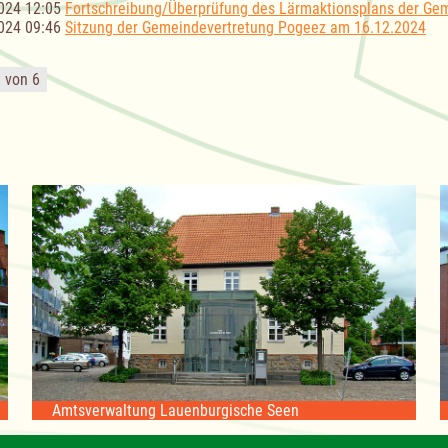
024 12:05
Fortschreibung/Überprüfung des Lärmaktionsplans der Ge
024 09:46
Sitzung der Gemeindevertretung Pogeez am 16.12.2024
1 von 6
Amtsverwaltung Lauenburgische Seen