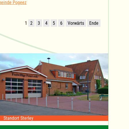
meinde Pogeez
1
2
3
4
5
6
Vorwärts
Ende
Standort Sterley