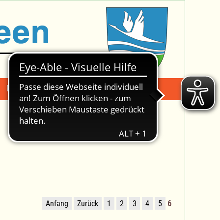
Mängelmeldung
Suche -
Anfang
Zurück
1
2
3
4
5
6