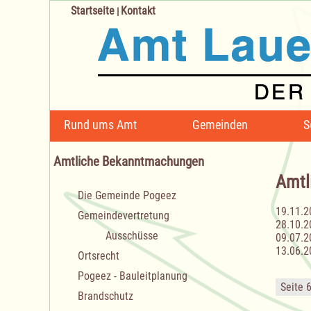
Startseite
Kontakt
|
Navigation
Rund ums Amt
Gemeinden
S
überspringen
Amtliche Bekanntmachungen
Amtl
Navigation
Die Gemeinde Pogeez
überspringen
19.11.2
Gemeindevertretung
28.10.2
Ausschüsse
09.07.2
13.06.2
Ortsrecht
Pogeez - Bauleitplanung
Seite 
Brandschutz