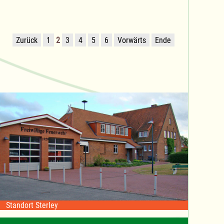
Zurück
1
2
3
4
5
6
Vorwärts
Ende
Standort Sterley