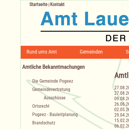
Startseite
Kontakt
|
Navigation
Rund ums Amt
Gemeinden
S
überspringen
Amtliche Bekanntmachungen
Amtl
Navigation
Die Gemeinde Pogeez
überspringen
27.08.2
Gemeindevertretung
27.08.2
Ausschüsse
09.08.2
26.06.2
Ortsrecht
02.05.2
Pogeez - Bauleitplanung
29.04.2
15.02.2
Brandschutz
06.02.2