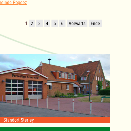
meinde Pogeez
1
2
3
4
5
6
Vorwärts
Ende
Standort Sterley