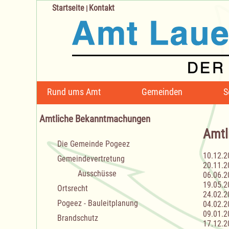
Startseite
Kontakt
|
Navigation
Rund ums Amt
Gemeinden
S
überspringen
Amtliche Bekanntmachungen
Amtl
Navigation
Die Gemeinde Pogeez
überspringen
10.12.2
Gemeindevertretung
20.11.2
Ausschüsse
06.06.2
19.05.2
Ortsrecht
24.02.2
Pogeez - Bauleitplanung
04.02.2
09.01.2
Brandschutz
17.12.2