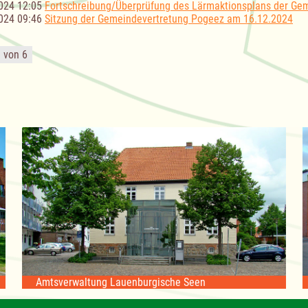
024 12:05
Fortschreibung/Überprüfung des Lärmaktionsplans der Ge
024 09:46
Sitzung der Gemeindevertretung Pogeez am 16.12.2024
1 von 6
Amtsverwaltung Lauenburgische Seen