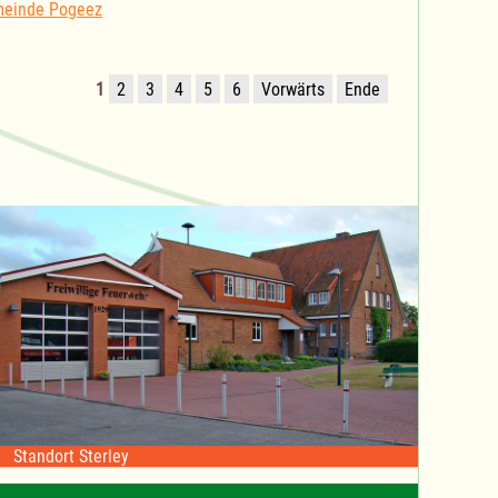
meinde Pogeez
1
2
3
4
5
6
Vorwärts
Ende
Standort Sterley