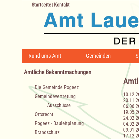
Startseite
Kontakt
|
Navigation
Rund ums Amt
Gemeinden
S
überspringen
Amtliche Bekanntmachungen
Amtl
Navigation
Die Gemeinde Pogeez
überspringen
10.12.2
Gemeindevertretung
20.11.2
Ausschüsse
06.06.2
19.05.2
Ortsrecht
24.02.2
Pogeez - Bauleitplanung
04.02.2
09.01.2
Brandschutz
17.12.2