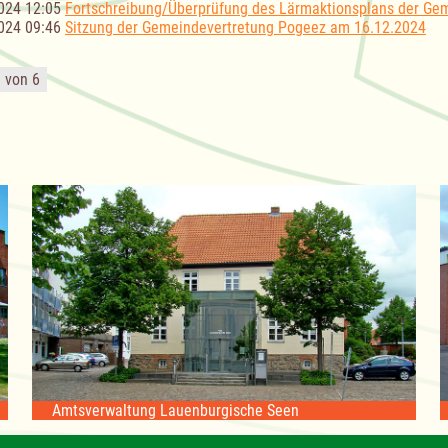
024 12:05
Fortschreibung/Überprüfung des Lärmaktionsplans der Ge
024 09:46
Sitzung der Gemeindevertretung Pogeez am 16.12.2024
1 von 6
Amtsverwaltung Lauenburgische Seen