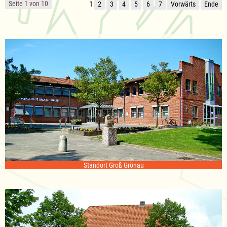
Seite 1 von 10
1
2
3
4
5
6
7
Vorwärts
Ende
Standort Groß Grönau