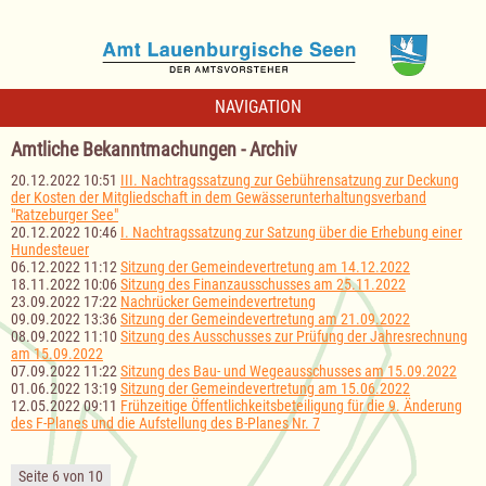
NAVIGATION
Amtliche Bekanntmachungen - Archiv
20.12.2022 10:51
III. Nachtragssatzung zur Gebührensatzung zur Deckung
der Kosten der Mitgliedschaft in dem Gewässerunterhaltungsverband
"Ratzeburger See"
20.12.2022 10:46
I. Nachtragssatzung zur Satzung über die Erhebung einer
Hundesteuer
06.12.2022 11:12
Sitzung der Gemeindevertretung am 14.12.2022
18.11.2022 10:06
Sitzung des Finanzausschusses am 25.11.2022
23.09.2022 17:22
Nachrücker Gemeindevertretung
09.09.2022 13:36
Sitzung der Gemeindevertretung am 21.09.2022
08.09.2022 11:10
Sitzung des Ausschusses zur Prüfung der Jahresrechnung
am 15.09.2022
07.09.2022 11:22
Sitzung des Bau- und Wegeausschusses am 15.09.2022
01.06.2022 13:19
Sitzung der Gemeindevertretung am 15.06.2022
12.05.2022 09:11
Frühzeitige Öffentlichkeitsbeteiligung für die 9. Änderung
des F-Planes und die Aufstellung des B-Planes Nr. 7
Seite 6 von 10