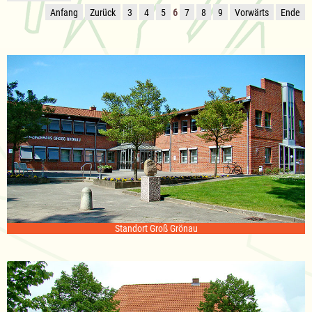
Anfang
Zurück
3
4
5
6
7
8
9
Vorwärts
Ende
Standort Groß Grönau