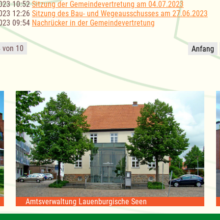
023 10:52
Sitzung der Gemeindevertretung am 04.07.2023
023 12:26
Sitzung des Bau- und Wegeausschusses am 27.06.2023
023 09:54
Nachrücker in der Gemeindevertretung
4 von 10
Anfang
Amtsverwaltung Lauenburgische Seen