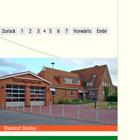
Zurück
1
2
3
4
5
6
7
Vorwärts
Ende
Standort Sterley