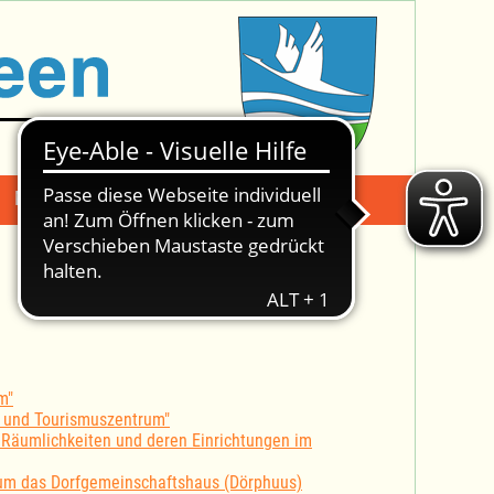
Mängelmeldung
Suche -
m"
- und Tourismuszentrum"
Räumlichkeiten und deren Einrichtungen im
 um das Dorfgemeinschaftshaus (Dörphuus)