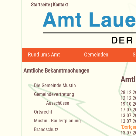
Startseite
Kontakt
|
Navigation
Rund ums Amt
Gemeinden
S
überspringen
Amtliche Bekanntmachungen
Amtl
Navigation
Die Gemeinde Mustin
überspringen
28.12.2
Gemeindevertretung
12.12.2
Ausschüsse
19.10.2
17.07.2
Ortsrecht
13.07.2
Mustin - Bauleitplanung
13.07.2
"Dorfge
Brandschutz
13.07.2