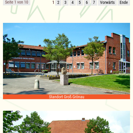
Seite 1 von 10
1
2
3
4
5
6
7
Vorwärts
Ende
Standort Groß Grönau