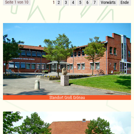
Seite 1 von 10
1
2
3
4
5
6
7
Vorwärts
Ende
Standort Groß Grönau