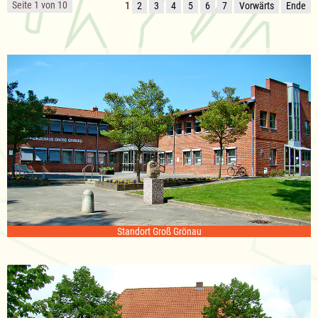
Seite 1 von 10
1
2
3
4
5
6
7
Vorwärts
Ende
Standort Groß Grönau