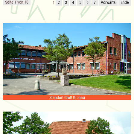
Seite 1 von 10
1
2
3
4
5
6
7
Vorwärts
Ende
Standort Groß Grönau