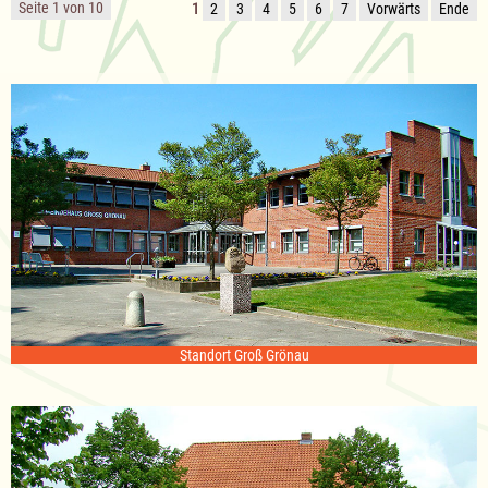
Seite 1 von 10
1
2
3
4
5
6
7
Vorwärts
Ende
Standort Groß Grönau