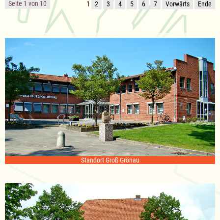
Seite 1 von 10
1
2
3
4
5
6
7
Vorwärts
Ende
Standort Groß Grönau