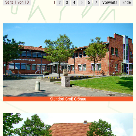
Seite 1 von 10
1
2
3
4
5
6
7
Vorwärts
Ende
Standort Groß Grönau