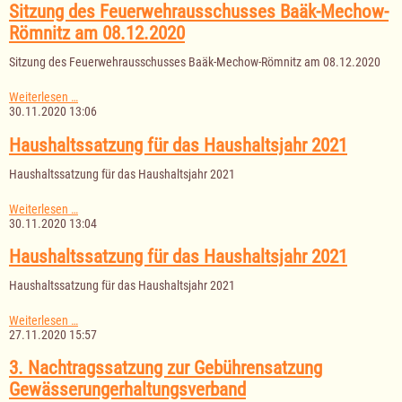
Haushaltsjahr
Sitzung des Feuerwehrausschusses Baäk-Mechow-
2021
Römnitz am 08.12.2020
Sitzung des Feuerwehrausschusses Baäk-Mechow-Römnitz am 08.12.2020
Sitzung
Weiterlesen …
des
30.11.2020 13:06
Feuerwehrausschusses
Baäk-
Haushaltssatzung für das Haushaltsjahr 2021
Mechow-
Römnitz
Haushaltssatzung für das Haushaltsjahr 2021
am
08.12.2020
Haushaltssatzung
Weiterlesen …
für
30.11.2020 13:04
das
Haushaltsjahr
Haushaltssatzung für das Haushaltsjahr 2021
2021
Haushaltssatzung für das Haushaltsjahr 2021
Haushaltssatzung
Weiterlesen …
für
27.11.2020 15:57
das
Haushaltsjahr
3. Nachtragssatzung zur Gebührensatzung
2021
Gewässerungerhaltungsverband