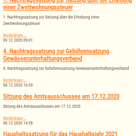
Gewässerunterhaltungsverband
einer Zweitwohnungssteuer
1. Nachtragssatzung zur Satzung über die Erhebung einer
Zweitwohnungssteuer
1.
Weiterlesen …
Nachtragssatzung
09.12.2020 09:01
zur
Satzung
4. Nachtragssatzung zur Gebührensatzung
über
Gewässerunterhaltungsverband
die
Erhebung
4. Nachtragssatzung zur Gebührensatzung Gewässerunterhaltungsverband
einer
Zweitwohnungssteuer
4.
Weiterlesen …
Nachtragssatzung
08.12.2020 16:30
zur
Gebührensatzung
Sitzung des Amtsausschusses am 17.12.2020
Gewässerunterhaltungsverband
Sitzung des Amtsausschusses am 17.12.2020
Sitzung
Weiterlesen …
des
08.12.2020 14:58
Amtsausschusses
am
Haushaltssatzung für das Haushaltsjahr 2021