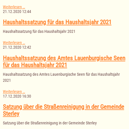
Haushaltssatzung
Weiterlesen …
für
21.12.2020 12:44
das
Haushaltsjahr
Haushaltssatzung für das Haushaltsjahr 2021
2021
Haushaltssatzung für das Haushaltsjahr 2021
Haushaltssatzung
Weiterlesen …
für
21.12.2020 12:42
das
Haushaltsjahr
Haushaltssatzung des Amtes Lauenburgische Seen
2021
für das Haushaltsjahr 2021
Haushaltssatzung des Amtes Lauenburgische Seen für das Haushaltsjahr
2021
Haushaltssatzung
Weiterlesen …
des
17.12.2020 16:30
Amtes
Lauenburgische
Satzung über die Straßenreinigung in der Gemeinde
Seen
Sterley
für
das
Satzung über die Straßenreinigung in der Gemeinde Sterley
Haushaltsjahr
2021