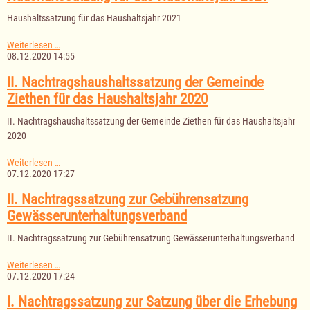
17.12.2020
Haushaltssatzung für das Haushaltsjahr 2021
Haushaltssatzung
Weiterlesen …
für
08.12.2020 14:55
das
Haushaltsjahr
II. Nachtragshaushaltssatzung der Gemeinde
2021
Ziethen für das Haushaltsjahr 2020
II. Nachtragshaushaltssatzung der Gemeinde Ziethen für das Haushaltsjahr
2020
II.
Weiterlesen …
Nachtragshaushaltssatzung
07.12.2020 17:27
der
Gemeinde
II. Nachtragssatzung zur Gebührensatzung
Ziethen
Gewässerunterhaltungsverband
für
das
II. Nachtragssatzung zur Gebührensatzung Gewässerunterhaltungsverband
Haushaltsjahr
2020
II.
Weiterlesen …
Nachtragssatzung
07.12.2020 17:24
zur
Gebührensatzung
I. Nachtragssatzung zur Satzung über die Erhebung
Gewässerunterhaltungsverband