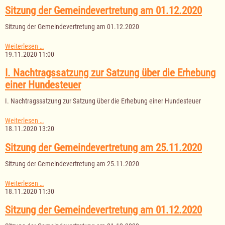
am
Sitzung der Gemeindevertretung am 01.12.2020
02.12.2020
Sitzung der Gemeindevertretung am 01.12.2020
Sitzung
Weiterlesen …
der
19.11.2020 11:00
Gemeindevertretung
am
I. Nachtragssatzung zur Satzung über die Erhebung
01.12.2020
einer Hundesteuer
I. Nachtragssatzung zur Satzung über die Erhebung einer Hundesteuer
I.
Weiterlesen …
Nachtragssatzung
18.11.2020 13:20
zur
Satzung
Sitzung der Gemeindevertretung am 25.11.2020
über
die
Sitzung der Gemeindevertretung am 25.11.2020
Erhebung
einer
Sitzung
Weiterlesen …
Hundesteuer
der
18.11.2020 11:30
Gemeindevertretung
am
Sitzung der Gemeindevertretung am 01.12.2020
25.11.2020