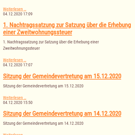
III.
Weiterlesen …
Nachtragssatzung
04.12.2020 17:09
zur
Gebührensatzung
1. Nachtragssatzung zur Satzung über die Erhebung
Gewässerunterhaltungsverband
einer Zweitwohnungssteuer
1. Nachtragssatzung zur Satzung über die Erhebung einer
Zweitwohnungssteuer
1.
Weiterlesen …
Nachtragssatzung
04.12.2020 17:07
zur
Satzung
Sitzung der Gemeindevertretung am 15.12.2020
über
die
Sitzung der Gemeindevertretung am 15.12.2020
Erhebung
einer
Sitzung
Weiterlesen …
Zweitwohnungssteuer
der
04.12.2020 15:50
Gemeindevertretung
am
Sitzung der Gemeindevertretung am 14.12.2020
15.12.2020
Sitzung der Gemeindevertretung am 14.12.2020
Sitzung