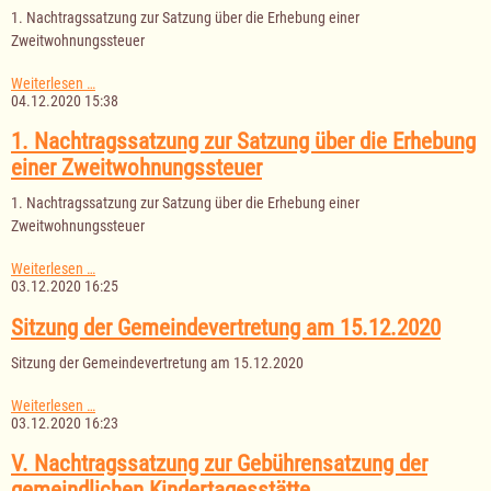
Erhebung
1. Nachtragssatzung zur Satzung über die Erhebung einer
einer
Zweitwohnungssteuer
Zweitwohnungssteuer
1.
Weiterlesen …
Nachtragssatzung
04.12.2020 15:38
zur
Satzung
1. Nachtragssatzung zur Satzung über die Erhebung
über
einer Zweitwohnungssteuer
die
Erhebung
1. Nachtragssatzung zur Satzung über die Erhebung einer
einer
Zweitwohnungssteuer
Zweitwohnungssteuer
1.
Weiterlesen …
Nachtragssatzung
03.12.2020 16:25
zur
Satzung
Sitzung der Gemeindevertretung am 15.12.2020
über
die
Sitzung der Gemeindevertretung am 15.12.2020
Erhebung
einer
Sitzung
Weiterlesen …
Zweitwohnungssteuer
der
03.12.2020 16:23
Gemeindevertretung
am
V. Nachtragssatzung zur Gebührensatzung der
15.12.2020
gemeindlichen Kindertagesstätte