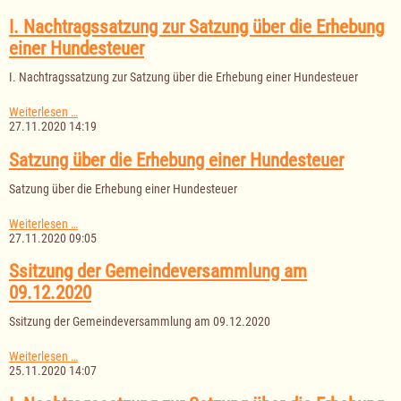
das
Haushaltsjahr
I. Nachtragssatzung zur Satzung über die Erhebung
2021
einer Hundesteuer
I. Nachtragssatzung zur Satzung über die Erhebung einer Hundesteuer
I.
Weiterlesen …
Nachtragssatzung
27.11.2020 14:19
zur
Satzung
Satzung über die Erhebung einer Hundesteuer
über
die
Satzung über die Erhebung einer Hundesteuer
Erhebung
einer
Satzung
Weiterlesen …
Hundesteuer
über
27.11.2020 09:05
die
Erhebung
Ssitzung der Gemeindeversammlung am
einer
09.12.2020
Hundesteuer
Ssitzung der Gemeindeversammlung am 09.12.2020
Ssitzung
Weiterlesen …
der
25.11.2020 14:07
Gemeindeversammlung
am