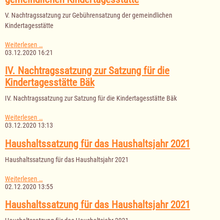
V. Nachtragssatzung zur Gebührensatzung der gemeindlichen
Kindertagesstätte
V.
Weiterlesen …
Nachtragssatzung
03.12.2020 16:21
zur
Gebührensatzung
IV. Nachtragssatzung zur Satzung für die
der
Kindertagesstätte Bäk
gemeindlichen
Kindertagesstätte
IV. Nachtragssatzung zur Satzung für die Kindertagesstätte Bäk
IV.
Weiterlesen …
Nachtragssatzung
03.12.2020 13:13
zur
Satzung
Haushaltssatzung für das Haushaltsjahr 2021
für
die
Haushaltssatzung für das Haushaltsjahr 2021
Kindertagesstätte
Bäk
Haushaltssatzung
Weiterlesen …
für
02.12.2020 13:55
das
Haushaltsjahr
Haushaltssatzung für das Haushaltsjahr 2021
2021