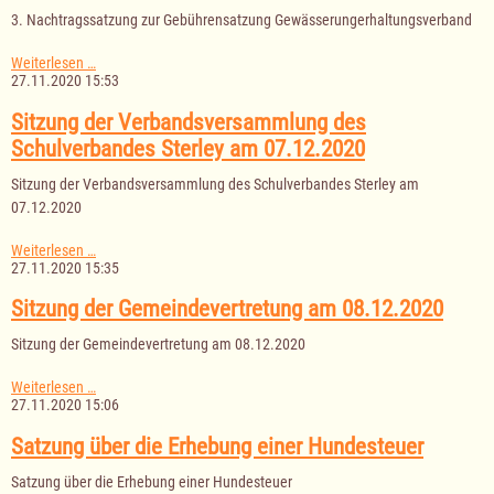
3. Nachtragssatzung zur Gebührensatzung Gewässerungerhaltungsverband
3.
Weiterlesen …
Nachtragssatzung
27.11.2020 15:53
zur
Gebührensatzung
Sitzung der Verbandsversammlung des
Gewässerungerhaltungsverband
Schulverbandes Sterley am 07.12.2020
Sitzung der Verbandsversammlung des Schulverbandes Sterley am
07.12.2020
Sitzung
Weiterlesen …
der
27.11.2020 15:35
Verbandsversammlung
des
Sitzung der Gemeindevertretung am 08.12.2020
Schulverbandes
Sterley
Sitzung der Gemeindevertretung am 08.12.2020
am
07.12.2020
Sitzung
Weiterlesen …
der
27.11.2020 15:06
Gemeindevertretung
am
Satzung über die Erhebung einer Hundesteuer
08.12.2020
Satzung über die Erhebung einer Hundesteuer