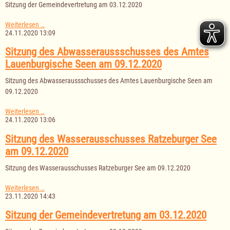
Sitzung der Gemeindevertretung am 03.12.2020
Sitzung
Weiterlesen …
der
24.11.2020 13:09
Gemeindevertretung
am
Sitzung des Abwasseraussschusses des Amtes
03.12.2020
Lauenburgische Seen am 09.12.2020
Sitzung des Abwasseraussschusses des Amtes Lauenburgische Seen am
09.12.2020
Sitzung
Weiterlesen …
des
24.11.2020 13:06
Abwasseraussschusses
des
Sitzung des Wasserausschusses Ratzeburger See
Amtes
am 09.12.2020
Lauenburgische
Seen
Sitzung des Wasserausschusses Ratzeburger See am 09.12.2020
am
09.12.2020
Sitzung
Weiterlesen …
des
23.11.2020 14:43
Wasserausschusses
Ratzeburger
Sitzung der Gemeindevertretung am 03.12.2020
See
am