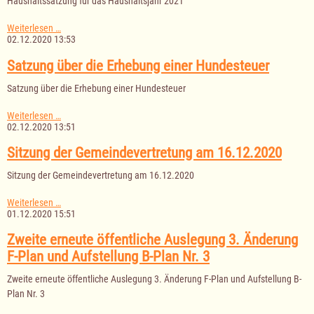
Haushaltssatzung für das Haushaltsjahr 2021
Haushaltssatzung
Weiterlesen …
für
02.12.2020 13:53
das
Haushaltsjahr
Satzung über die Erhebung einer Hundesteuer
2021
Satzung über die Erhebung einer Hundesteuer
Satzung
Weiterlesen …
über
02.12.2020 13:51
die
Erhebung
Sitzung der Gemeindevertretung am 16.12.2020
einer
Hundesteuer
Sitzung der Gemeindevertretung am 16.12.2020
Sitzung
Weiterlesen …
der
01.12.2020 15:51
Gemeindevertretung
am
Zweite erneute öffentliche Auslegung 3. Änderung
16.12.2020
F-Plan und Aufstellung B-Plan Nr. 3
Zweite erneute öffentliche Auslegung 3. Änderung F-Plan und Aufstellung B-
Plan Nr. 3