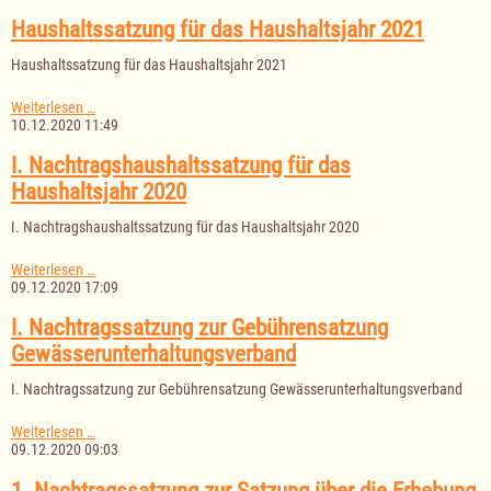
Schulverbandes
für
Haushaltssatzung für das Haushaltsjahr 2021
das
Haushaltsjahr
Haushaltssatzung für das Haushaltsjahr 2021
2021
Haushaltssatzung
Weiterlesen …
für
10.12.2020 11:49
das
Haushaltsjahr
I. Nachtragshaushaltssatzung für das
2021
Haushaltsjahr 2020
I. Nachtragshaushaltssatzung für das Haushaltsjahr 2020
I.
Weiterlesen …
Nachtragshaushaltssatzung
09.12.2020 17:09
für
das
I. Nachtragssatzung zur Gebührensatzung
Haushaltsjahr
Gewässerunterhaltungsverband
2020
I. Nachtragssatzung zur Gebührensatzung Gewässerunterhaltungsverband
I.
Weiterlesen …
Nachtragssatzung
09.12.2020 09:03
zur
Gebührensatzung
1. Nachtragssatzung zur Satzung über die Erhebung