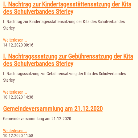
Haushaltsjahr
I. Nachtrag zur Kindertagesstättensatzung der Kita
2021
des Schulverbandes Sterley
I. Nachtrag zur Kindertagesstättensatzung der Kita des Schulverbandes
Sterley
I.
Weiterlesen …
Nachtrag
14.12.2020 09:16
zur
Kindertagesstättensatzung
I. Nachtragsssatzung zur Gebührensatzung der Kita
der
des Schulverbandes Sterley
Kita
des
I. Nachtragsssatzung zur Gebührensatzung der Kita des Schulverbandes
Schulverbandes
Sterley
Sterley
I.
Weiterlesen …
Nachtragsssatzung
10.12.2020 14:38
zur
Gebührensatzung
Gemeindeversammlung am 21.12.2020
der
Kita
Gemeindeversammlung am 21.12.2020
des
Schulverbandes
Gemeindeversammlung
Weiterlesen …
Sterley
am
10.12.2020 11:58