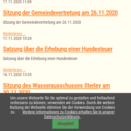
des
17.11.2020 11:09
Schulausschusses
Waldschule
Sitzung der Gemeindevertretung am 26.11.2020
am
01.12.2020
Sitzung der Gemeindevertretung am 26.11.2020
Sitzung
Weiterlesen …
der
17.11.2020 10:24
Gemeindevertretung
am
Satzung über die Erhebung einer Hundesteuer
26.11.2020
Satzung über die Erhebung einer Hundesteuer
Satzung
Weiterlesen …
über
16.11.2020 13:35
die
Erhebung
Sitzung des Wasserausschusses Sterley am
einer
30.11.2020
Hundesteuer
Um unsere Webseite für Sie optimal zu gestalten und fortlaufend
Sitzung des Wasserausschusses Sterley am 30.11.2020
verbessern zu können, verwenden wir Cookies. Durch die weitere
Nutzung der Webseite stimmen Sie der Verwendung von Cookies
zu.
Weitere Informationen zu Cookies erhalten Sie in unserer
Sitzung
Weiterlesen …
Datenschutzerklärung.
des
16.11.2020 08:48
Wasserausschusses
Akzeptiert
Sterley
Öffentliche Auslegung der Entwürfe der 8.