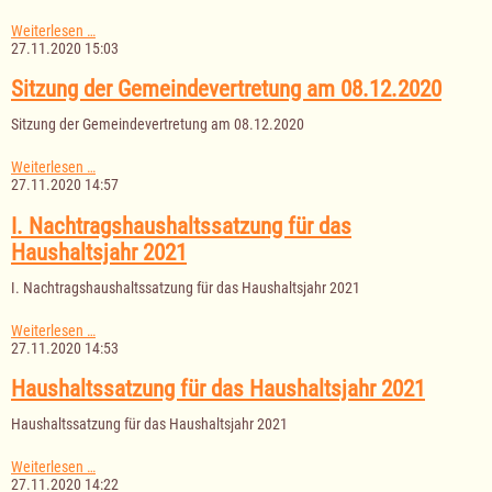
Satzung
Weiterlesen …
über
27.11.2020 15:03
die
Erhebung
Sitzung der Gemeindevertretung am 08.12.2020
einer
Hundesteuer
Sitzung der Gemeindevertretung am 08.12.2020
Sitzung
Weiterlesen …
der
27.11.2020 14:57
Gemeindevertretung
am
I. Nachtragshaushaltssatzung für das
08.12.2020
Haushaltsjahr 2021
I. Nachtragshaushaltssatzung für das Haushaltsjahr 2021
I.
Weiterlesen …
Nachtragshaushaltssatzung
27.11.2020 14:53
für
das
Haushaltssatzung für das Haushaltsjahr 2021
Haushaltsjahr
2021
Haushaltssatzung für das Haushaltsjahr 2021
Haushaltssatzung
Weiterlesen …
für
27.11.2020 14:22