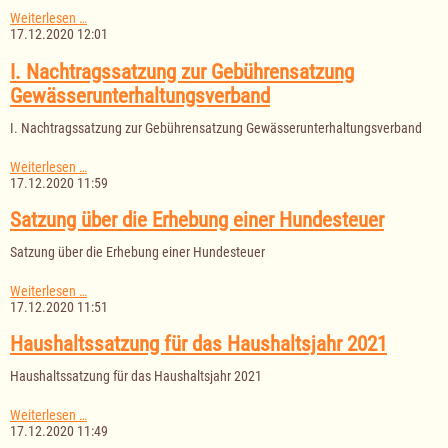
Satzung
Weiterlesen …
über
17.12.2020 12:01
die
Straßenreinigung
I. Nachtragssatzung zur Gebührensatzung
in
Gewässerunterhaltungsverband
der
Gemeinde
I. Nachtragssatzung zur Gebührensatzung Gewässerunterhaltungsverband
Sterley
I.
Weiterlesen …
Nachtragssatzung
17.12.2020 11:59
zur
Gebührensatzung
Satzung über die Erhebung einer Hundesteuer
Gewässerunterhaltungsverband
Satzung über die Erhebung einer Hundesteuer
Satzung
Weiterlesen …
über
17.12.2020 11:51
die
Erhebung
Haushaltssatzung für das Haushaltsjahr 2021
einer
Hundesteuer
Haushaltssatzung für das Haushaltsjahr 2021
Haushaltssatzung
Weiterlesen …
für
17.12.2020 11:49
das