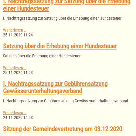
I. Nachtragssatzung zur Satzung über die Erhebung
09.12.2020
einer Hundesteuer
I. Nachtragssatzung zur Satzung über die Erhebung einer Hundesteuer
I.
Weiterlesen …
Nachtragssatzung
25.11.2020 11:24
zur
Satzung
Satzung über die Erhebung einer Hundesteuer
über
die
Satzung über die Erhebung einer Hundesteuer
Erhebung
einer
Satzung
Weiterlesen …
Hundesteuer
über
25.11.2020 11:23
die
Erhebung
I. Nachtragssatzung zur Gebührensatzung
einer
Gewässerunterhaltungsverband
Hundesteuer
I. Nachtragssatzung zur Gebührensatzung Gewässerunterhaltungsverband
I.
Weiterlesen …
Nachtragssatzung
24.11.2020 14:58
zur
Gebührensatzung
Sitzung der Gemeindevertretung am 03.12.2020
Gewässerunterhaltungsverband