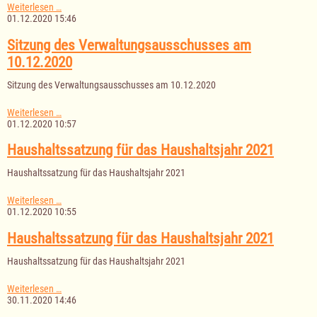
Zweite
Weiterlesen …
erneute
01.12.2020 15:46
öffentliche
Auslegung
Sitzung des Verwaltungsausschusses am
3.
10.12.2020
Änderung
F-
Sitzung des Verwaltungsausschusses am 10.12.2020
Plan
und
Aufstellung
Sitzung
Weiterlesen …
B-
des
01.12.2020 10:57
Plan
Verwaltungsausschusses
Nr.
am
Haushaltssatzung für das Haushaltsjahr 2021
3
10.12.2020
Haushaltssatzung für das Haushaltsjahr 2021
Haushaltssatzung
Weiterlesen …
für
01.12.2020 10:55
das
Haushaltsjahr
Haushaltssatzung für das Haushaltsjahr 2021
2021
Haushaltssatzung für das Haushaltsjahr 2021
Haushaltssatzung
Weiterlesen …
für
30.11.2020 14:46
das