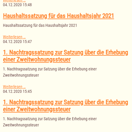
Weiterlesen …
der
04.12.2020 15:48
Gemeindevertretung
am
Haushaltssatzung für das Haushaltsjahr 2021
14.12.2020
Haushaltssatzung für das Haushaltsjahr 2021
Haushaltssatzung
Weiterlesen …
für
04.12.2020 15:47
das
Haushaltsjahr
1. Nachtragssatzung zur Satzung über die Erhebung
2021
einer Zweitwohnungssteuer
1. Nachtragssatzung zur Satzung über die Erhebung einer
Zweitwohnungssteuer
1.
Weiterlesen …
Nachtragssatzung
04.12.2020 15:45
zur
Satzung
1. Nachtragssatzung zur Satzung über die Erhebung
über
einer Zweitwohnungssteuer
die
Erhebung
1. Nachtragssatzung zur Satzung über die Erhebung einer
einer
Zweitwohnungssteuer
Zweitwohnungssteuer