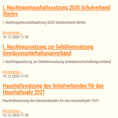
21.12.2020
I. Nachtragshaushaltssatzung 2020 Schulverband
Sterley
I. Nachtragshaushaltssatzung 2020 Schulverband Sterley
I.
Weiterlesen …
Nachtragshaushaltssatzung
10.12.2020 11:55
2020
Schulverband
I. Nachtragssatzung zur Gebührensatzung
Sterley
Gewässerunterhaltungsverband
I. Nachtragssatzung zur Gebührensatzung Gewässerunterhaltungsverband
I.
Weiterlesen …
Nachtragssatzung
10.12.2020 11:52
zur
Gebührensatzung
Haushaltssatzung des Schulverbandes für das
Gewässerunterhaltungsverband
Haushaltsjahr 2021
Haushaltssatzung des Schulverbandes für das Haushaltsjahr 2021
Haushaltssatzung
Weiterlesen …
des
10.12.2020 11:50