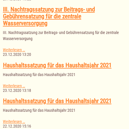
zur
Wasserversorgungssatzung
III. Nachtragssatzung zur Beitrags- und
Gebührensatzung für die zentrale
Wasserversorgung
III. Nachtragssatzung zur Beitrags- und Gebührensatzung für die zentrale
Wasserversorgung
III.
Weiterlesen …
Nachtragssatzung
23.12.2020 13:20
zur
Beitrags-
Haushaltssatzung für das Haushaltsjahr 2021
und
Gebührensatzung
Haushaltssatzung für das Haushaltsjahr 2021
für
die
Haushaltssatzung
Weiterlesen …
zentrale
für
23.12.2020 13:18
Wasserversorgung
das
Haushaltsjahr
Haushaltssatzung für das Haushaltsjahr 2021
2021
Haushaltssatzung für das Haushaltsjahr 2021
Haushaltssatzung
Weiterlesen …
für
22.12.2020 15:16