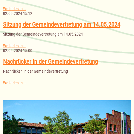
Sitzung
Weiterlesen …
des
02.05.2024 15:12
Ausschusses
für
Sitzung der Gemeindevertretung am 14.05.2024
Senioren,
Jugend
Sitzung der Gemeindevertretung am 14.05.2024
und
Soziales
Sitzung
Weiterlesen …
am
der
02.05.2024 15:00
02.05.2024
Gemeindevertretung
am
Nachrücker in der Gemeindevertretung
14.05.2024
Nachrücker in der Gemeindevertretung
Nachrücker
Weiterlesen …
in
der
Gemeindevertretung