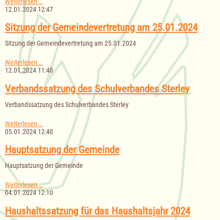
Sitzung
Weiterlesen …
der
12.01.2024 12:47
Gemeindevertretung
am
Sitzung der Gemeindevertretung am 25.01.2024
24.01.2024
Sitzung der Gemeindevertretung am 25.01.2024
Sitzung
Weiterlesen …
der
12.01.2024 11:40
Gemeindevertretung
am
Verbandssatzung des Schulverbandes Sterley
25.01.2024
Verbandssatzung des Schulverbandes Sterley
Verbandssatzung
Weiterlesen …
des
05.01.2024 12:40
Schulverbandes
Sterley
Hauptsatzung der Gemeinde
Hauptsatzung der Gemeinde
Hauptsatzung
Weiterlesen …
der
04.01.2024 12:10
Gemeinde
Haushaltssatzung für das Haushaltsjahr 2024