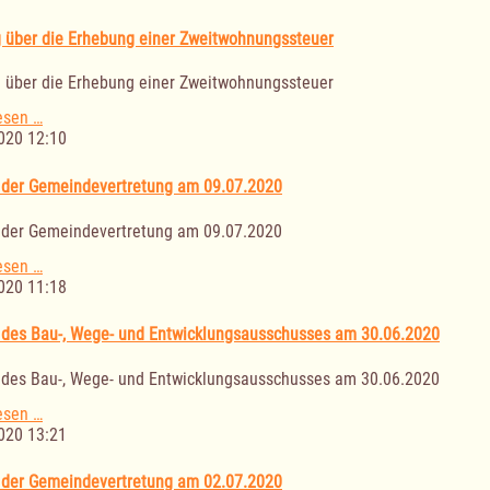
zur
Entschädigungssatzung
 über die Erhebung einer Zweitwohnungssteuer
 über die Erhebung einer Zweitwohnungssteuer
Satzung
esen …
über
020 12:10
die
Erhebung
 der Gemeindevertretung am 09.07.2020
einer
Zweitwohnungssteuer
 der Gemeindevertretung am 09.07.2020
Sitzung
esen …
der
020 11:18
Gemeindevertretung
am
 des Bau-, Wege- und Entwicklungsausschusses am 30.06.2020
09.07.2020
 des Bau-, Wege- und Entwicklungsausschusses am 30.06.2020
Sitzung
esen …
des
020 13:21
Bau-,
Wege-
 der Gemeindevertretung am 02.07.2020