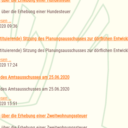
 über die Erhebung einer Hundesteuer
einer
Hundesteuer
 über die Erhebung einer Hundesteuer
Satzung
esen …
über
020 09:36
die
Erhebung
stituierende) Sitzung des Planungsausschusses zur dörflichen Entwick
einer
Hundesteuer
stituierende) Sitzung des Planungsausschusses zur dörflichen Entwick
1.
esen …
(konstituierende)
020 17:24
Sitzung
des
 des Amtsausschusses am 25.06.2020
Planungsausschusses
zur
 des Amtsausschusses am 25.06.2020
dörflichen
Entwicklung
Sitzung
esen …
des
020 15:51
Amtsausschusses
am
 über die Erhebung einer Zweitwohnungssteuer
25.06.2020
 über die Erhebung einer Zweitwohnungssteuer