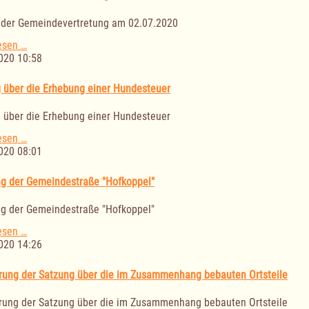
und
Entwicklungsausschusses
 der Gemeindevertretung am 02.07.2020
am
30.06.2020
Sitzung
esen …
der
020 10:58
Gemeindevertretung
am
 über die Erhebung einer Hundesteuer
02.07.2020
 über die Erhebung einer Hundesteuer
Satzung
esen …
über
020 08:01
die
Erhebung
 der Gemeindestraße "Hofkoppel"
einer
Hundesteuer
 der Gemeindestraße "Hofkoppel"
Widmung
esen …
der
020 14:26
Gemeindestraße
"Hofkoppel"
rung der Satzung über die im Zusammenhang bebauten Ortsteile
rung der Satzung über die im Zusammenhang bebauten Ortsteile