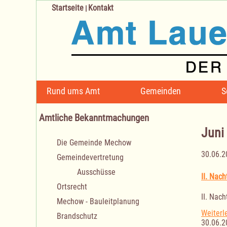
Startseite
Kontakt
|
Navigation
Rund ums Amt
Gemeinden
S
überspringen
Amtliche Bekanntmachungen
Juni
Navigation
Die Gemeinde Mechow
überspringen
30.06.2
Gemeindevertretung
Ausschüsse
II. Nac
Ortsrecht
II. Nac
Mechow - Bauleitplanung
Weiterl
Brandschutz
30.06.2