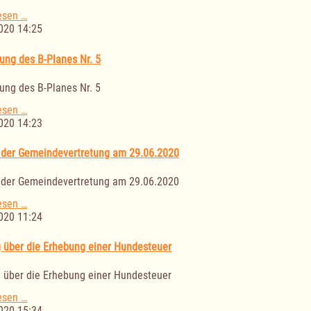
1.
esen …
Änderung
020 14:25
der
Satzung
lung des B-Planes Nr. 5
über
die
lung des B-Planes Nr. 5
im
Zusammenhang
Aufstellung
esen …
bebauten
des
020 14:23
Ortsteile
B-
Planes
 der Gemeindevertretung am 29.06.2020
Nr.
5
 der Gemeindevertretung am 29.06.2020
Sitzung
esen …
der
020 11:24
Gemeindevertretung
am
 über die Erhebung einer Hundesteuer
29.06.2020
 über die Erhebung einer Hundesteuer
Satzung
esen …
über
020 15:34