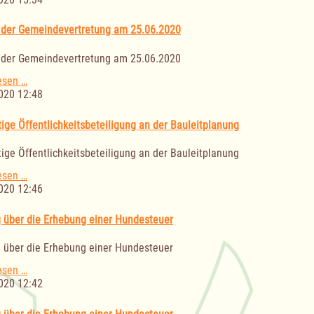
die
Erhebung
 der Gemeindevertretung am 25.06.2020
einer
Hundesteuer
 der Gemeindevertretung am 25.06.2020
Sitzung
esen …
der
020 12:48
Gemeindevertretung
am
tige Öffentlichkeitsbeteiligung an der Bauleitplanung
25.06.2020
tige Öffentlichkeitsbeteiligung an der Bauleitplanung
Frühzeitige
esen …
Öffentlichkeitsbeteiligung
020 12:46
an
der
 über die Erhebung einer Hundesteuer
Bauleitplanung
 über die Erhebung einer Hundesteuer
Satzung
esen …
über
020 12:42
die
Erhebung