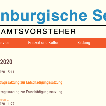
ervice
Freizeit und Kultur
Bildung
 2020
020 15:11
htragssatzung zur Entschädigungssatzung
htragssatzung zur Entschädigungssatzung
II.
esen …
Nachtragssatzung
020 11:27