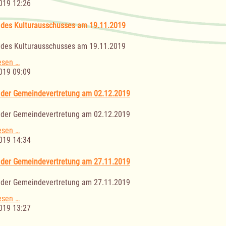
des
019 12:26
Bau-
und
 des Kulturausschusses am 19.11.2019
Wegeausschusses
am
 des Kulturausschusses am 19.11.2019
20.11.2019
Sitzung
esen …
des
019 09:09
Kulturausschusses
am
 der Gemeindevertretung am 02.12.2019
19.11.2019
 der Gemeindevertretung am 02.12.2019
Sitzung
esen …
der
019 14:34
Gemeindevertretung
am
 der Gemeindevertretung am 27.11.2019
02.12.2019
 der Gemeindevertretung am 27.11.2019
Sitzung
esen …
der
019 13:27
Gemeindevertretung