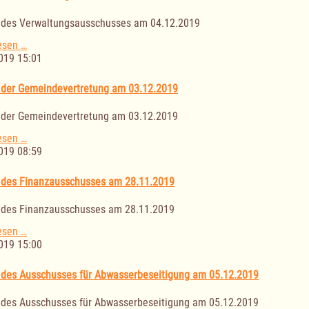
11.12.2019
 des Verwaltungsausschusses am 04.12.2019
Sitzung
esen …
des
019 15:01
Verwaltungsausschusses
am
 der Gemeindevertretung am 03.12.2019
04.12.2019
 der Gemeindevertretung am 03.12.2019
Sitzung
esen …
der
019 08:59
Gemeindevertretung
am
 des Finanzausschusses am 28.11.2019
03.12.2019
 des Finanzausschusses am 28.11.2019
Sitzung
esen …
des
019 15:00
Finanzausschusses
am
 des Ausschusses für Abwasserbeseitigung am 05.12.2019
28.11.2019
 des Ausschusses für Abwasserbeseitigung am 05.12.2019