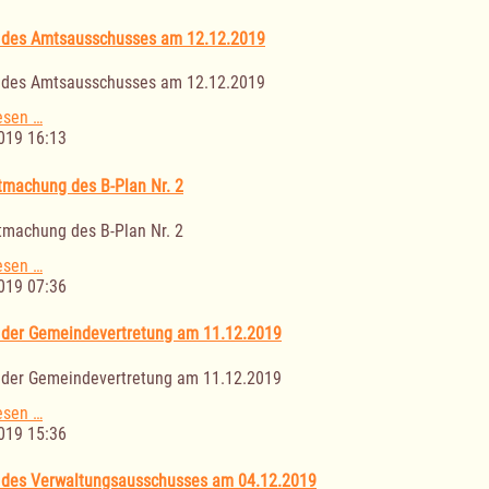
Gemeindevertretung
am
 des Amtsausschusses am 12.12.2019
09.12.2019
 des Amtsausschusses am 12.12.2019
Sitzung
esen …
des
019 16:13
Amtsausschusses
am
machung des B-Plan Nr. 2
12.12.2019
machung des B-Plan Nr. 2
Bekanntmachung
esen …
des
019 07:36
B-
Plan
 der Gemeindevertretung am 11.12.2019
Nr.
2
 der Gemeindevertretung am 11.12.2019
Sitzung
esen …
der
019 15:36
Gemeindevertretung
am
 des Verwaltungsausschusses am 04.12.2019