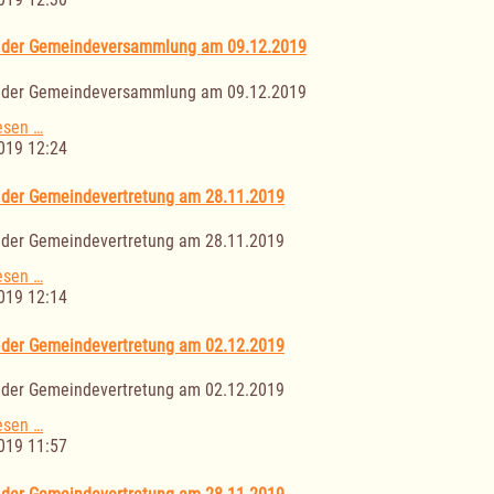
Gemeinde
Salem
g der Gemeindeversammlung am 09.12.2019
g der Gemeindeversammlung am 09.12.2019
Sitzung
esen …
der
019 12:24
Gemeindeversammlung
am
 der Gemeindevertretung am 28.11.2019
09.12.2019
 der Gemeindevertretung am 28.11.2019
Sitzung
esen …
der
019 12:14
Gemeindevertretung
am
 der Gemeindevertretung am 02.12.2019
28.11.2019
 der Gemeindevertretung am 02.12.2019
Sitzung
esen …
der
019 11:57
Gemeindevertretung
am