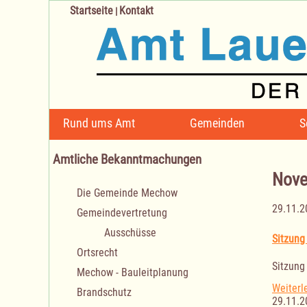
Startseite
Kontakt
|
Navigation
Rund ums Amt
Gemeinden
S
überspringen
Amtliche Bekanntmachungen
Nove
Navigation
Die Gemeinde Mechow
überspringen
29.11.2
Gemeindevertretung
Ausschüsse
Sitzung
Ortsrecht
Sitzung
Mechow - Bauleitplanung
Weiterl
Brandschutz
29.11.2