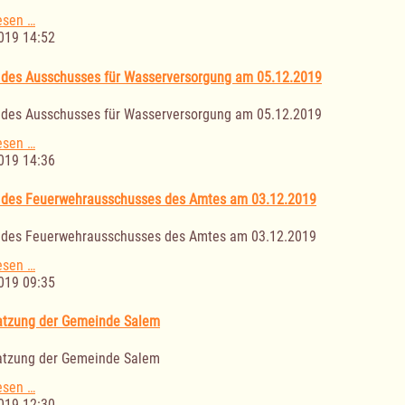
Sitzung
esen …
des
019 14:52
Ausschusses
für
 des Ausschusses für Wasserversorgung am 05.12.2019
Abwasserbeseitigung
am
 des Ausschusses für Wasserversorgung am 05.12.2019
05.12.2019
Sitzung
esen …
des
019 14:36
Ausschusses
für
 des Feuerwehrausschusses des Amtes am 03.12.2019
Wasserversorgung
am
 des Feuerwehrausschusses des Amtes am 03.12.2019
05.12.2019
Sitzung
esen …
des
019 09:35
Feuerwehrausschusses
des
atzung der Gemeinde Salem
Amtes
am
atzung der Gemeinde Salem
03.12.2019
Hauptsatzung
esen …
der
019 12:30