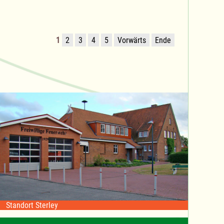
1
2
3
4
5
Vorwärts
Ende
Standort Sterley