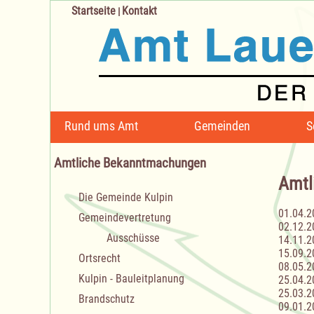
Startseite
Kontakt
|
Navigation
Rund ums Amt
Gemeinden
S
überspringen
Amtliche Bekanntmachungen
Amtl
Navigation
Die Gemeinde Kulpin
überspringen
01.04.2
Gemeindevertretung
02.12.2
Ausschüsse
14.11.2
15.09.2
Ortsrecht
08.05.2
Kulpin - Bauleitplanung
25.04.2
25.03.2
Brandschutz
09.01.2