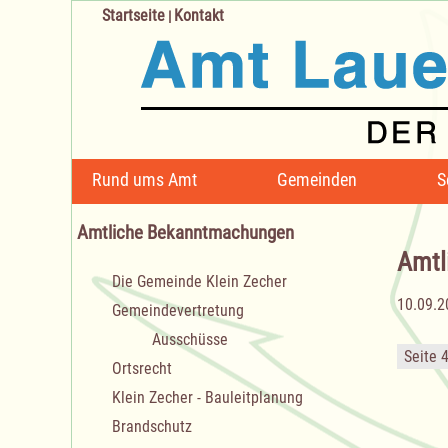
Startseite
Kontakt
|
Navigation
Rund ums Amt
Gemeinden
S
überspringen
Amtliche Bekanntmachungen
Amtl
Navigation
Die Gemeinde Klein Zecher
überspringen
10.09.2
Gemeindevertretung
Ausschüsse
Seite 
Ortsrecht
Klein Zecher - Bauleitplanung
Brandschutz