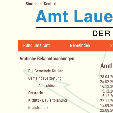
Startseite
Kontakt
|
Navigation
Rund ums Amt
Gemeinden
S
überspringen
Amtliche Bekanntmachungen
Amtl
Navigation
Die Gemeinde Kittlitz
überspringen
28.04.2
Gemeindevertretung
25.02.2
Ausschüsse
16.12.2
15.12.2
Ortsrecht
15.12.2
Kittlitz - Bauleitplanung
27.11.2
15.09.2
Brandschutz
22.08.2