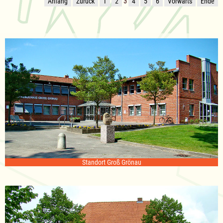
Anfang
Zurück
1
2
3
4
5
6
Vorwärts
Ende
Standort Groß Grönau