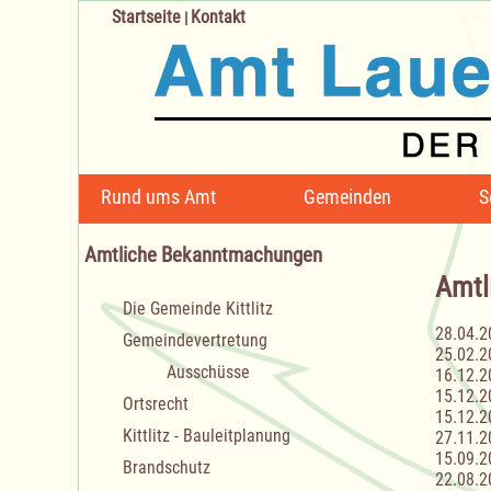
Startseite
Kontakt
|
Navigation
Rund ums Amt
Gemeinden
S
überspringen
Amtliche Bekanntmachungen
Amtl
Navigation
Die Gemeinde Kittlitz
überspringen
28.04.2
Gemeindevertretung
25.02.2
Ausschüsse
16.12.2
15.12.2
Ortsrecht
15.12.2
Kittlitz - Bauleitplanung
27.11.2
15.09.2
Brandschutz
22.08.2