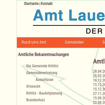
Startseite
Kontakt
|
Navigation
Rund ums Amt
Gemeinden
S
überspringen
Amtliche Bekanntmachungen
Amtl
Navigation
Die Gemeinde Kittlitz
überspringen
28.04.2
Gemeindevertretung
25.02.2
Ausschüsse
16.12.2
15.12.2
Ortsrecht
15.12.2
Kittlitz - Bauleitplanung
27.11.2
15.09.2
Brandschutz
22.08.2