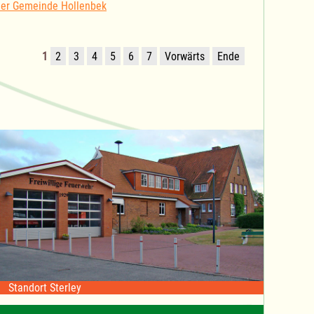
der Gemeinde Hollenbek
1
2
3
4
5
6
7
Vorwärts
Ende
Standort Sterley