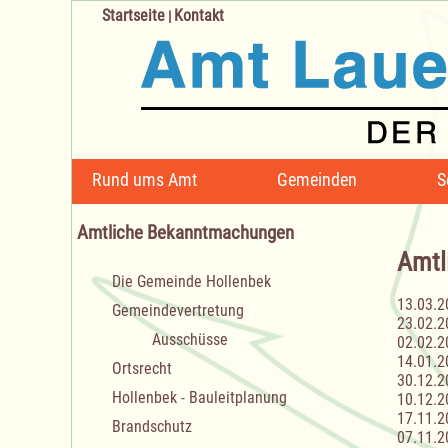
Startseite
Kontakt
|
Navigation
Rund ums Amt
Gemeinden
S
überspringen
Amtliche Bekanntmachungen
Amtl
Navigation
Die Gemeinde Hollenbek
überspringen
13.03.2
Gemeindevertretung
23.02.2
Ausschüsse
02.02.2
14.01.2
Ortsrecht
30.12.2
Hollenbek - Bauleitplanung
10.12.2
17.11.2
Brandschutz
07.11.2