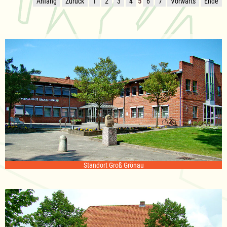
Anfang
Zurück
1
2
3
4
5
6
7
Vorwärts
Ende
Standort Groß Grönau