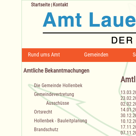
Startseite
Kontakt
|
Navigation
Rund ums Amt
Gemeinden
S
überspringen
Amtliche Bekanntmachungen
Amtl
Navigation
Die Gemeinde Hollenbek
überspringen
13.03.2
Gemeindevertretung
23.02.2
Ausschüsse
02.02.2
14.01.2
Ortsrecht
30.12.2
Hollenbek - Bauleitplanung
10.12.2
17.11.2
Brandschutz
07.11.2