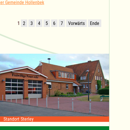
der Gemeinde Hollenbek
1
2
3
4
5
6
7
Vorwärts
Ende
Standort Sterley