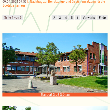
09.04.2024 07:59
I. Nachtrag zur Benutzungs- und Gebührensatzung für die
Bootskrananlage
Seite 1 von 6
1
2
3
4
5
6
Vorwärts
Ende
Standort Groß Grönau