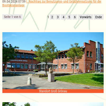
09.04.2024 07:59
I. Nachtrag zur Benutzungs- und Gebührensatzung für die
Bootskrananlage
Seite 1 von 6
1
2
3
4
5
6
Vorwärts
Ende
Standort Groß Grönau