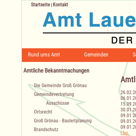
Startseite
Kontakt
|
Navigation
Rund ums Amt
Gemeinden
S
überspringen
Amtliche Bekanntmachungen
Amtl
Navigation
Die Gemeinde Groß Grönau
überspringen
26.02.2
Gemeindevertretung
06.01.2
Ausschüsse
15.09.2
30.01.2
Ortsrecht
09.01.2
Groß Grönau - Bauleitplanung
09.01.2
09.01.2
Brandschutz
Lbg.