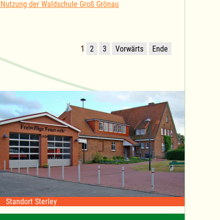
 Nutzung der Waldschule Groß Grönau
1
2
3
Vorwärts
Ende
Standort Sterley