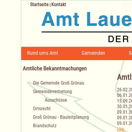
Startseite
Kontakt
|
Navigation
Rund ums Amt
Gemeinden
S
überspringen
Amtliche Bekanntmachungen
Amtl
Navigation
Die Gemeinde Groß Grönau
überspringen
26.02.2
Gemeindevertretung
06.01.2
Ausschüsse
15.09.2
30.01.2
Ortsrecht
09.01.2
Groß Grönau - Bauleitplanung
09.01.2
09.01.2
Brandschutz
Lbg.