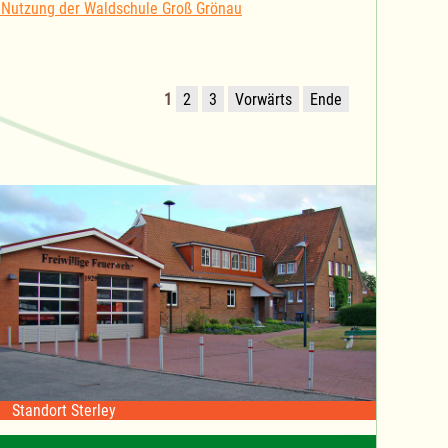
 Nutzung der Waldschule Groß Grönau
1
2
3
Vorwärts
Ende
Standort Sterley