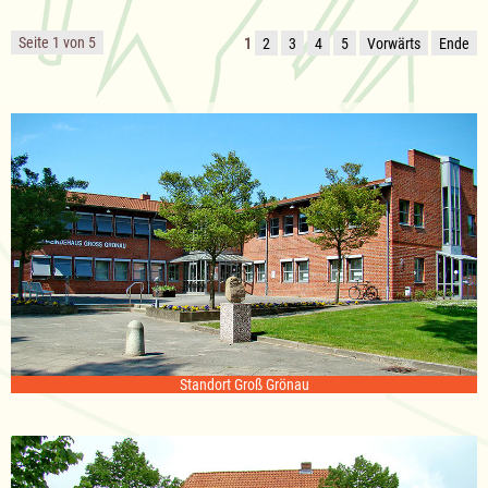
Seite 1 von 5
1
2
3
4
5
Vorwärts
Ende
Standort Groß Grönau