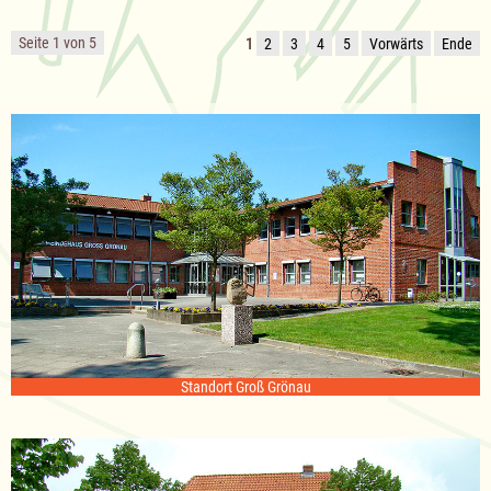
Seite 1 von 5
1
2
3
4
5
Vorwärts
Ende
Standort Groß Grönau