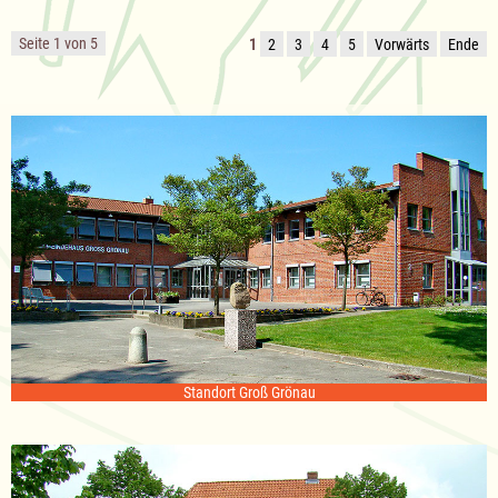
Seite 1 von 5
1
2
3
4
5
Vorwärts
Ende
Standort Groß Grönau