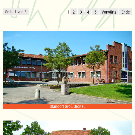
Seite 1 von 5
1
2
3
4
5
Vorwärts
Ende
Standort Groß Grönau