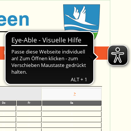
Mängelmeldung
Suche -
>
Do
Fr
Sa
1
6
7
8
13
14
15
20
21
22
27
28
29