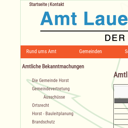
Startseite
Kontakt
|
Navigation
Rund ums Amt
Gemeinden
S
überspringen
Amtliche Bekanntmachungen
Amtl
Navigation
Die Gemeinde Horst
überspringen
Gemeindevertretung
Ausschüsse
Ortsrecht
Horst - Bauleitplanung
Brandschutz