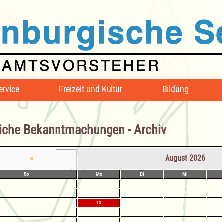
ervice
Freizeit und Kultur
Bildung
iche Bekanntmachungen - Archiv
August 2026
<
So
Mo
Di
Mi
2
3
4
5
9
10
11
12
16
17
18
19
23
24
25
26