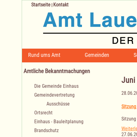
Startseite
Kontakt
|
Navigation
Rund ums Amt
Gemeinden
S
überspringen
Amtliche Bekanntmachungen
Juni
Navigation
Die Gemeinde Einhaus
überspringen
28.06.2
Gemeindevertretung
Ausschüsse
Sitzung
Ortsrecht
Sitzung
Einhaus - Bauleitplanung
Weiterl
Brandschutz
27.06.2