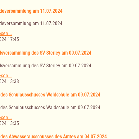
Kulturausschusses
am
deversammlung am 11.07.2024
16.07.2024
deversammlung am 11.07.2024
Gemeindeversammlung
esen …
am
024 17:45
11.07.2024
sversammlung des SV Sterley am 09.07.2024
sversammlung des SV Sterley am 09.07.2024
Verbandsversammlung
esen …
des
024 13:38
SV
Sterley
 des Schulausschusses Waldschule am 09.07.2024
am
09.07.2024
 des Schulausschusses Waldschule am 09.07.2024
Sitzung
esen …
des
024 13:35
Schulausschusses
Waldschule
 des Abwasserausschusses des Amtes am 04.07.2024