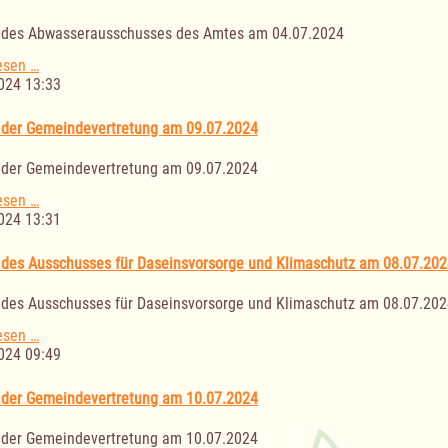
am
09.07.2024
 des Abwasserausschusses des Amtes am 04.07.2024
Sitzung
esen …
des
024 13:33
Abwasserausschusses
des
 der Gemeindevertretung am 09.07.2024
Amtes
am
 der Gemeindevertretung am 09.07.2024
04.07.2024
Sitzung
esen …
der
024 13:31
Gemeindevertretung
am
 des Ausschusses für Daseinsvorsorge und Klimaschutz am 08.07.20
09.07.2024
 des Ausschusses für Daseinsvorsorge und Klimaschutz am 08.07.20
Sitzung
esen …
des
024 09:49
Ausschusses
für
 der Gemeindevertretung am 10.07.2024
Daseinsvorsorge
und
 der Gemeindevertretung am 10.07.2024