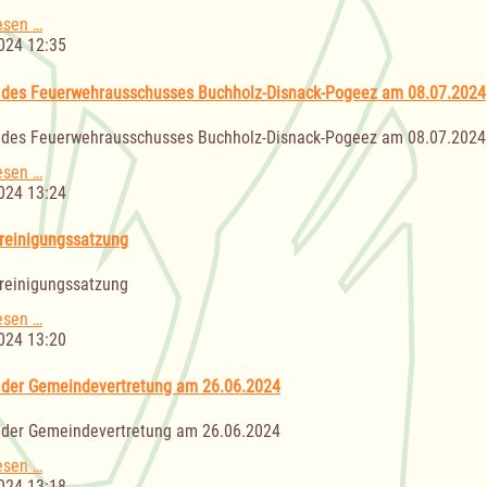
Klimaschutz
am
Sitzung
esen …
08.07.2024
der
024 12:35
Gemeindevertretung
am
 des Feuerwehrausschusses Buchholz-Disnack-Pogeez am 08.07.2024
10.07.2024
 des Feuerwehrausschusses Buchholz-Disnack-Pogeez am 08.07.2024
Sitzung
esen …
des
024 13:24
Feuerwehrausschusses
Buchholz-
reinigungssatzung
Disnack-
Pogeez
reinigungssatzung
am
08.07.2024
Straßenreinigungssatzung
esen …
024 13:20
 der Gemeindevertretung am 26.06.2024
 der Gemeindevertretung am 26.06.2024
Sitzung
esen …
der
024 13:18