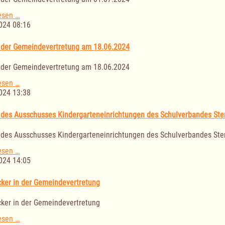
Jahresrechnung
am
Sitzung
esen …
26.06.2024
der
024 08:16
Gemeindevertretung
am
 der Gemeindevertretung am 18.06.2024
01.07.2024
 der Gemeindevertretung am 18.06.2024
Sitzung
esen …
der
024 13:38
Gemeindevertretung
am
 des Ausschusses Kindergarteneinrichtungen des Schulverbandes Ste
18.06.2024
 des Ausschusses Kindergarteneinrichtungen des Schulverbandes Ste
Sitzung
esen …
des
024 14:05
Ausschusses
Kindergarteneinrichtungen
ker in der Gemeindevertretung
des
Schulverbandes
ker in der Gemeindevertretung
Sterley
am
Nachrücker
esen …