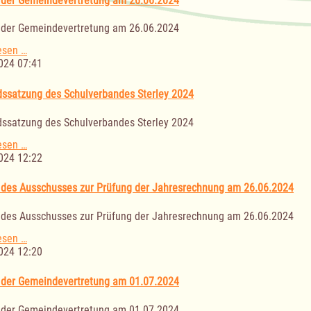
 der Gemeindevertretung am 26.06.2024
27.06.2024
 der Gemeindevertretung am 26.06.2024
Sitzung
esen …
der
024 07:41
Gemeindevertretung
am
ssatzung des Schulverbandes Sterley 2024
26.06.2024
ssatzung des Schulverbandes Sterley 2024
Verbandssatzung
esen …
des
024 12:22
Schulverbandes
Sterley
 des Ausschusses zur Prüfung der Jahresrechnung am 26.06.2024
2024
 des Ausschusses zur Prüfung der Jahresrechnung am 26.06.2024
Sitzung
esen …
des
024 12:20
Ausschusses
zur
 der Gemeindevertretung am 01.07.2024
Prüfung
der
 der Gemeindevertretung am 01.07.2024