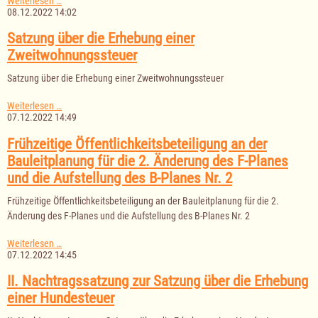
Weiterlesen …
Nachtragssatzung
08.12.2022 14:02
zur
Gebührensatzung
Satzung über die Erhebung einer
zur
Zweitwohnungssteuer
Deckung
der
Satzung über die Erhebung einer Zweitwohnungssteuer
Kosten
der
Mitgliedschaft
Satzung
Weiterlesen …
in
über
07.12.2022 14:49
dem
die
Gewässeruntrhaltungsverband
Erhebung
Frühzeitige Öffentlichkeitsbeteiligung an der
"Ratzeburger
einer
Bauleitplanung für die 2. Änderung des F-Planes
See"
Zweitwohnungssteuer
und
und die Aufstellung des B-Planes Nr. 2
"Hellbach-
Boize"
Frühzeitige Öffentlichkeitsbeteiligung an der Bauleitplanung für die 2.
Änderung des F-Planes und die Aufstellung des B-Planes Nr. 2
Frühzeitige
Weiterlesen …
Öffentlichkeitsbeteiligung
07.12.2022 14:45
an
der
II. Nachtragssatzung zur Satzung über die Erhebung
Bauleitplanung
einer Hundesteuer
für
die