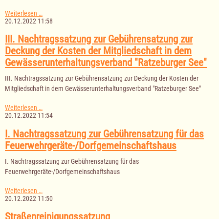
Gemeinsame
Weiterlesen …
Bekanntmachung
20.12.2022 11:58
der
Ämter
III. Nachtragssatzung zur Gebührensatzung zur
Berkenthin,
Deckung der Kosten der Mitgliedschaft in dem
Breitenfelde,
Sandesneben-
Gewässerunterhaltungsverband "Ratzeburger See"
Nusse
und
III. Nachtragssatzung zur Gebührensatzung zur Deckung der Kosten der
Lauenburgische
Mitgliedschaft in dem Gewässerunterhaltungsverband "Ratzeburger See"
Seen
betr.
Silvester
III.
Weiterlesen …
Nachtragssatzung
20.12.2022 11:54
zur
Gebührensatzung
I. Nachtragssatzung zur Gebührensatzung für das
zur
Feuerwehrgeräte-/Dorfgemeinschaftshaus
Deckung
der
I. Nachtragssatzung zur Gebührensatzung für das
Kosten
der
Feuerwehrgeräte-/Dorfgemeinschaftshaus
Mitgliedschaft
in
I.
Weiterlesen …
dem
Nachtragssatzung
20.12.2022 11:50
Gewässerunterhaltungsverband
zur
"Ratzeburger
Gebührensatzung
Straßenreinigungssatzung
See"