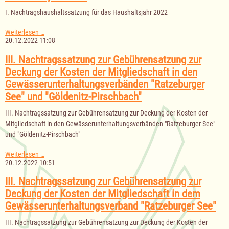
I. Nachtragshaushaltssatzung für das Haushaltsjahr 2022
I.
Weiterlesen …
Nachtragshaushaltssatzung
20.12.2022 11:08
für
das
III. Nachtragssatzung zur Gebührensatzung zur
Haushaltsjahr
Deckung der Kosten der Mitgliedschaft in den
2022
Gewässerunterhaltungsverbänden "Ratzeburger
See" und "Göldenitz-Pirschbach"
III. Nachtragssatzung zur Gebührensatzung zur Deckung der Kosten der
Mitgliedschaft in den Gewässerunterhaltungsverbänden "Ratzeburger See"
und "Göldenitz-Pirschbach"
III.
Weiterlesen …
Nachtragssatzung
20.12.2022 10:51
zur
Gebührensatzung
III. Nachtragssatzung zur Gebührensatzung zur
zur
Deckung der Kosten der Mitgliedschaft in dem
Deckung
der
Gewässerunterhaltungsverband "Ratzeburger See"
Kosten
der
III. Nachtragssatzung zur Gebührensatzung zur Deckung der Kosten der
Mitgliedschaft