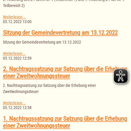
Teilbereich 2)
2.
Weiterlesen …
Änderung
05.12.2022 13:00
des
B-
Sitzung der Gemeindevertretung am 13.12.2022
Planes
Nr.
Sitzung der Gemeindevertretung am 13.12.2022
9
(Teilbereich
Sitzung
Weiterlesen …
1)
der
05.12.2022 12:59
und
Gemeindevertretung
1.
am
2. Nachtragssatzung zur Satzung über die Erhebung
Änderung
13.12.2022
B-
einer Zweitwohnungssteuer
Plan
Nr.
2. Nachtragssatzung zur Satzung über die Erhebung einer
9
Zweitwohnungssteuer
Teilbereich
2)
2.
Weiterlesen …
Nachtragssatzung
05.12.2022 12:58
zur
Satzung
1. Nachtragssatzung zur Satzung über die Erhebung
über
einer Zweitwohnungssteuer
die
Erhebung