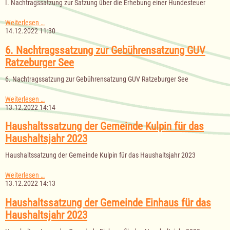
I. Nachtragssatzung zur Satzung über die Erhebung einer Hundesteuer
I.
Weiterlesen …
Nachtragssatzung
14.12.2022 11:30
zur
Satzung
6. Nachtragssatzung zur Gebührensatzung GUV
über
Ratzeburger See
die
Erhebung
6. Nachtragssatzung zur Gebührensatzung GUV Ratzeburger See
einer
Hundesteuer
6.
Weiterlesen …
Nachtragssatzung
13.12.2022 14:14
zur
Gebührensatzung
Haushaltssatzung der Gemeinde Kulpin für das
GUV
Haushaltsjahr 2023
Ratzeburger
See
Haushaltssatzung der Gemeinde Kulpin für das Haushaltsjahr 2023
Haushaltssatzung
Weiterlesen …
der
13.12.2022 14:13
Gemeinde
Kulpin
Haushaltssatzung der Gemeinde Einhaus für das
für
Haushaltsjahr 2023
das
Haushaltsjahr