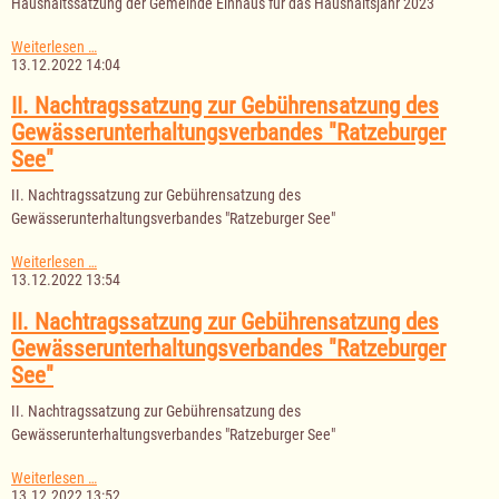
Haushaltssatzung der Gemeinde Einhaus für das Haushaltsjahr 2023
2023
Haushaltssatzung
Weiterlesen …
der
13.12.2022 14:04
Gemeinde
Einhaus
II. Nachtragssatzung zur Gebührensatzung des
für
Gewässerunterhaltungsverbandes "Ratzeburger
das
Haushaltsjahr
See"
2023
II. Nachtragssatzung zur Gebührensatzung des
Gewässerunterhaltungsverbandes "Ratzeburger See"
II.
Weiterlesen …
Nachtragssatzung
13.12.2022 13:54
zur
Gebührensatzung
II. Nachtragssatzung zur Gebührensatzung des
des
Gewässerunterhaltungsverbandes "Ratzeburger
Gewässerunterhaltungsverbandes
"Ratzeburger
See"
See"
II. Nachtragssatzung zur Gebührensatzung des
Gewässerunterhaltungsverbandes "Ratzeburger See"
II.
Weiterlesen …
Nachtragssatzung
13.12.2022 13:52