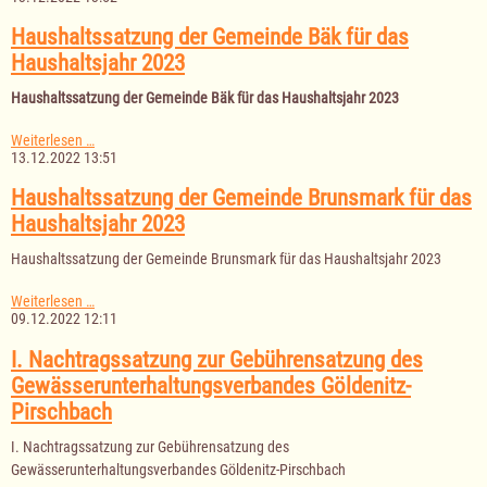
zur
Gebührensatzung
Haushaltssatzung der Gemeinde Bäk für das
des
Haushaltsjahr 2023
Gewässerunterhaltungsverbandes
"Ratzeburger
Haushaltssatzung der Gemeinde Bäk für das Haushaltsjahr 2023
See"
Haushaltssatzung
Weiterlesen …
der
13.12.2022 13:51
Gemeinde
Bäk
Haushaltssatzung der Gemeinde Brunsmark für das
für
Haushaltsjahr 2023
das
Haushaltsjahr
Haushaltssatzung der Gemeinde Brunsmark für das Haushaltsjahr 2023
2023
Haushaltssatzung
Weiterlesen …
der
09.12.2022 12:11
Gemeinde
Brunsmark
I. Nachtragssatzung zur Gebührensatzung des
für
Gewässerunterhaltungsverbandes Göldenitz-
das
Haushaltsjahr
Pirschbach
2023
I. Nachtragssatzung zur Gebührensatzung des
Gewässerunterhaltungsverbandes Göldenitz-Pirschbach