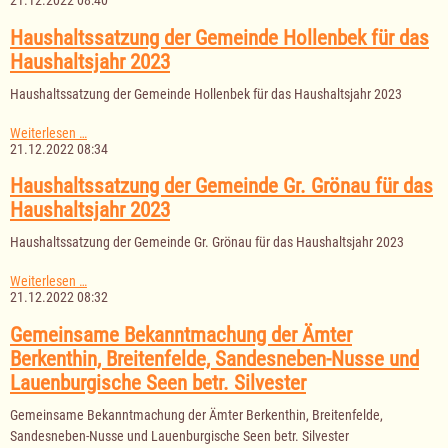
21.12.2022 08:40
Gemeinde
Gr.
Haushaltssatzung der Gemeinde Hollenbek für das
Sarau
Haushaltsjahr 2023
für
das
Haushaltssatzung der Gemeinde Hollenbek für das Haushaltsjahr 2023
Haushaltsjahr
2023
Haushaltssatzung
Weiterlesen …
der
21.12.2022 08:34
Gemeinde
Hollenbek
Haushaltssatzung der Gemeinde Gr. Grönau für das
für
Haushaltsjahr 2023
das
Haushaltsjahr
Haushaltssatzung der Gemeinde Gr. Grönau für das Haushaltsjahr 2023
2023
Haushaltssatzung
Weiterlesen …
der
21.12.2022 08:32
Gemeinde
Gr.
Gemeinsame Bekanntmachung der Ämter
Grönau
Berkenthin, Breitenfelde, Sandesneben-Nusse und
für
das
Lauenburgische Seen betr. Silvester
Haushaltsjahr
2023
Gemeinsame Bekanntmachung der Ämter Berkenthin, Breitenfelde,
Sandesneben-Nusse und Lauenburgische Seen betr. Silvester