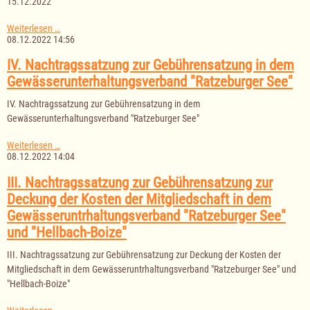
15.12.2022
Sitzung
Weiterlesen …
des
08.12.2022 14:56
Amtsausschusses
des
IV. Nachtragssatzung zur Gebührensatzung in dem
Amtes
Gewässerunterhaltungsverband "Ratzeburger See"
Lauenburgische
Seen
IV. Nachtragssatzung zur Gebührensatzung in dem
am
15.12.2022
Gewässerunterhaltungsverband "Ratzeburger See"
IV.
Weiterlesen …
Nachtragssatzung
08.12.2022 14:04
zur
Gebührensatzung
III. Nachtragssatzung zur Gebührensatzung zur
in
Deckung der Kosten der Mitgliedschaft in dem
dem
Gewässerunterhaltungsverband
Gewässeruntrhaltungsverband "Ratzeburger See"
"Ratzeburger
und "Hellbach-Boize"
See"
III. Nachtragssatzung zur Gebührensatzung zur Deckung der Kosten der
Mitgliedschaft in dem Gewässeruntrhaltungsverband "Ratzeburger See" und
"Hellbach-Boize"
III.