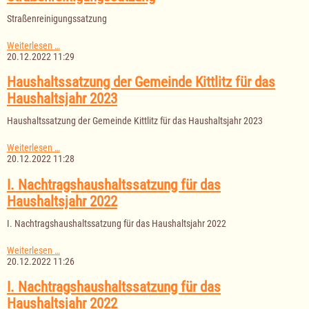
für
das
Straßenreinigungssatzung
Feuerwehrgeräte-/Dorfgemeinschaftshaus
Straßenreinigungssatzung
Weiterlesen …
20.12.2022 11:29
Haushaltssatzung der Gemeinde Kittlitz für das
Haushaltsjahr 2023
Haushaltssatzung der Gemeinde Kittlitz für das Haushaltsjahr 2023
Haushaltssatzung
Weiterlesen …
der
20.12.2022 11:28
Gemeinde
Kittlitz
I. Nachtragshaushaltssatzung für das
für
Haushaltsjahr 2022
das
Haushaltsjahr
I. Nachtragshaushaltssatzung für das Haushaltsjahr 2022
2023
I.
Weiterlesen …
Nachtragshaushaltssatzung
20.12.2022 11:26
für
das
I. Nachtragshaushaltssatzung für das
Haushaltsjahr
Haushaltsjahr 2022
2022