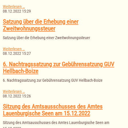
I.
Weiterlesen …
Nachtragssatzung
08.12.2022 15:29
zur
Gebührensatzung
Satzung über die Erhebung einer
des
Zweitwohnungssteuer
Gewässerunterhaltungsverbandes
Göldenitz-
Satzung über die Erhebung einer Zweitwohnungssteuer
Pirschbach
Satzung
Weiterlesen …
über
08.12.2022 15:27
die
Erhebung
6. Nachtragssatzung zur Gebührensatzung GUV
einer
Hellbach-Boize
Zweitwohnungssteuer
6. Nachtragssatzung zur Gebührensatzung GUV Hellbach-Boize
6.
Weiterlesen …
Nachtragssatzung
08.12.2022 15:26
zur
Gebührensatzung
Sitzung des Amtsausschusses des Amtes
GUV
Lauenburgische Seen am 15.12.2022
Hellbach-
Boize
Sitzung des Amtsausschusses des Amtes Lauenburgische Seen am