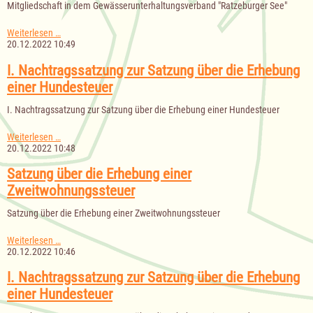
Mitgliedschaft in dem Gewässerunterhaltungsverband "Ratzeburger See"
in
den
Gewässerunterhaltungsverbänden
III.
Weiterlesen …
"Ratzeburger
Nachtragssatzung
20.12.2022 10:49
See"
zur
und
Gebührensatzung
I. Nachtragssatzung zur Satzung über die Erhebung
"Göldenitz-
zur
einer Hundesteuer
Pirschbach"
Deckung
der
I. Nachtragssatzung zur Satzung über die Erhebung einer Hundesteuer
Kosten
der
Mitgliedschaft
I.
Weiterlesen …
in
Nachtragssatzung
20.12.2022 10:48
dem
zur
Gewässerunterhaltungsverband
Satzung
Satzung über die Erhebung einer
"Ratzeburger
über
Zweitwohnungssteuer
See"
die
Erhebung
Satzung über die Erhebung einer Zweitwohnungssteuer
einer
Hundesteuer
Satzung
Weiterlesen …
über
20.12.2022 10:46
die
Erhebung
I. Nachtragssatzung zur Satzung über die Erhebung
einer
einer Hundesteuer
Zweitwohnungssteuer