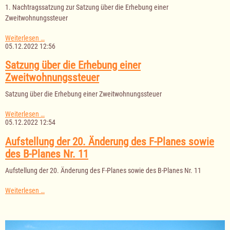
1. Nachtragssatzung zur Satzung über die Erhebung einer
einer
Zweitwohnungssteuer
Zweitwohnungssteuer
1.
Weiterlesen …
Nachtragssatzung
05.12.2022 12:56
zur
Satzung
Satzung über die Erhebung einer
über
Zweitwohnungssteuer
die
Erhebung
Satzung über die Erhebung einer Zweitwohnungssteuer
einer
Zweitwohnungssteuer
Satzung
Weiterlesen …
über
05.12.2022 12:54
die
Erhebung
Aufstellung der 20. Änderung des F-Planes sowie
einer
des B-Planes Nr. 11
Zweitwohnungssteuer
Aufstellung der 20. Änderung des F-Planes sowie des B-Planes Nr. 11
Aufstellung
Weiterlesen …
der
20.
Änderung
des