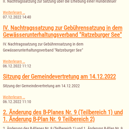
II. Nachtragssatzung zur Satzung über die Erhebung einer Hundesteuer
2.
Änderung
des
II.
Weiterlesen …
F-
Nachtragssatzung
07.12.2022 14:40
Planes
zur
und
Satzung
IV. Nachtragssatzung zur Gebührensatzung in dem
die
über
Gewässerunterhaltungsverband "Ratzeburger See"
Aufstellung
die
des
Erhebung
B-
IV. Nachtragssatzung zur Gebührensatzung in dem
einer
Planes
Hundesteuer
Gewässerunterhaltungsverband "Ratzeburger See"
Nr.
2
IV.
Weiterlesen …
Nachtragssatzung
06.12.2022 11:12
zur
Gebührensatzung
Sitzung der Gemeindevertretung am 14.12.2022
in
dem
Sitzung der Gemeindevertretung am 14.12.2022
Gewässerunterhaltungsverband
"Ratzeburger
Sitzung
Weiterlesen …
See"
der
06.12.2022 11:10
Gemeindevertretung
am
2. Änderung des B-Planes Nr. 9 (Teilbereich 1) und
14.12.2022
1. Änderung B-Plan Nr. 9 Teilbereich 2)
2. Änderung des B-Planes Nr. 9 (Teilbereich 1) und 1. Änderung B-Plan Nr. 9