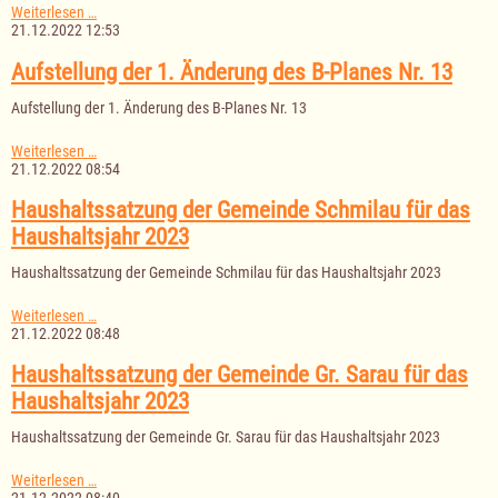
Haushaltssatzung
Weiterlesen …
der
21.12.2022 12:53
Gemeinde
Salem
Aufstellung der 1. Änderung des B-Planes Nr. 13
für
das
Aufstellung der 1. Änderung des B-Planes Nr. 13
Haushaltsjahr
2023
Aufstellung
Weiterlesen …
der
21.12.2022 08:54
1.
Änderung
Haushaltssatzung der Gemeinde Schmilau für das
des
Haushaltsjahr 2023
B-
Planes
Haushaltssatzung der Gemeinde Schmilau für das Haushaltsjahr 2023
Nr.
13
Haushaltssatzung
Weiterlesen …
der
21.12.2022 08:48
Gemeinde
Schmilau
Haushaltssatzung der Gemeinde Gr. Sarau für das
für
Haushaltsjahr 2023
das
Haushaltsjahr
Haushaltssatzung der Gemeinde Gr. Sarau für das Haushaltsjahr 2023
2023
Haushaltssatzung
Weiterlesen …
der