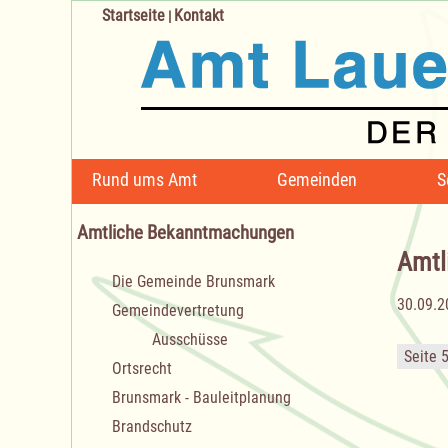
Startseite
Kontakt
|
Navigation
Rund ums Amt
Gemeinden
S
überspringen
Amtliche Bekanntmachungen
Amtl
Navigation
Die Gemeinde Brunsmark
überspringen
30.09.2
Gemeindevertretung
Ausschüsse
Seite 
Ortsrecht
Brunsmark - Bauleitplanung
Brandschutz