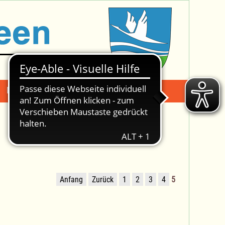
Mängelmeldung
Suche -
Anfang
Zurück
1
2
3
4
5