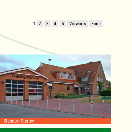
1
2
3
4
5
Vorwärts
Ende
Standort Sterley