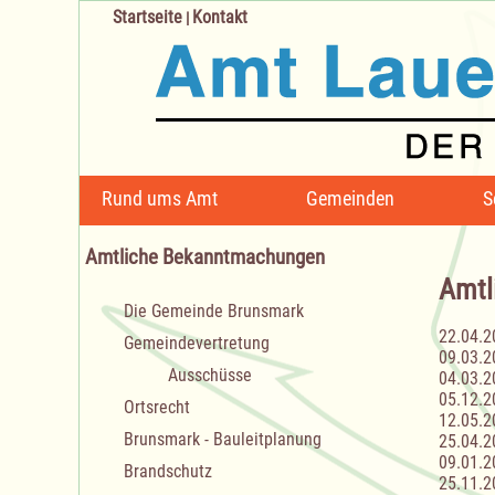
Startseite
Kontakt
|
Navigation
Rund ums Amt
Gemeinden
S
überspringen
Amtliche Bekanntmachungen
Amtl
Navigation
Die Gemeinde Brunsmark
überspringen
22.04.2
Gemeindevertretung
09.03.2
Ausschüsse
04.03.2
05.12.2
Ortsrecht
12.05.2
Brunsmark - Bauleitplanung
25.04.2
09.01.2
Brandschutz
25.11.2