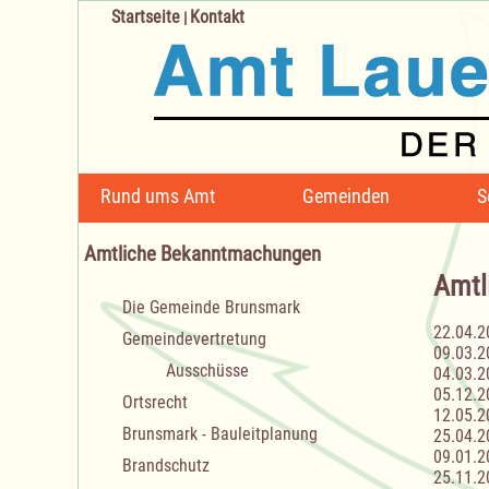
Startseite
Kontakt
|
Navigation
Rund ums Amt
Gemeinden
S
überspringen
Amtliche Bekanntmachungen
Amtl
Navigation
Die Gemeinde Brunsmark
überspringen
22.04.2
Gemeindevertretung
09.03.2
Ausschüsse
04.03.2
05.12.2
Ortsrecht
12.05.2
Brunsmark - Bauleitplanung
25.04.2
09.01.2
Brandschutz
25.11.2