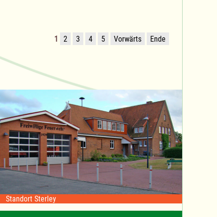
1
2
3
4
5
Vorwärts
Ende
Standort Sterley